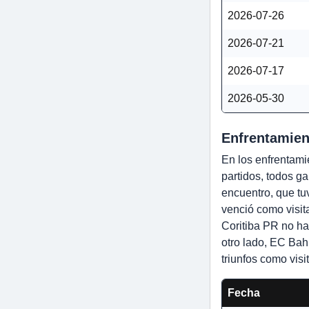
2026-07-26
2026-07-21
2026-07-17
2026-05-30
Enfrentamien
En los enfrentami
partidos, todos g
encuentro, que tu
venció como visit
Coritiba PR no ha
otro lado, EC Bah
triunfos como visi
Fecha