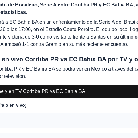
ido de Brasileiro, Serie A entre Coritiba PR y EC Bahia BA,
estadísticas.
irá a EC Bahia BA en un enfrentamiento de la Serie A del Brasil
6 a las 17:00, en el Estadio Couto Pereira. El equipo local lle
te victoria de 3-0 como visitante frente a Santos en su último p
A empató 1-1 contra Gremio en su más reciente encuentro.
 en vivo Coritiba PR vs EC Bahia BA por TV y o
Coritiba PR y EC Bahia BA se podrá ver en México a través del c
r televisión.
ne y en TV Coritiba PR vs EC Bahia BA
ralo en vivo)