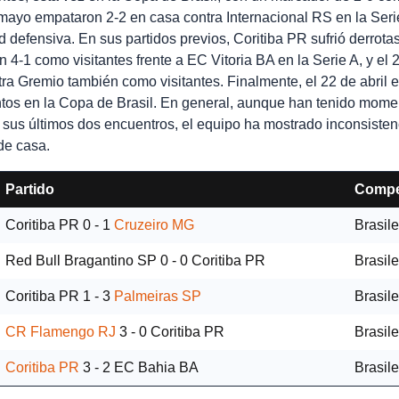
mayo empataron 2-2 en casa contra Internacional RS en la Seri
ad defensiva. En sus partidos previos, Coritiba PR sufrió derrotas 
4-1 como visitantes frente a EC Vitoria BA en la Serie A, y el 2
tra Gremio también como visitantes. Finalmente, el 22 de abril 
ntos en la Copa de Brasil. En general, aunque han tenido mom
sus últimos dos encuentros, el equipo ha mostrado inconsisten
de casa.
Partido
Compe
Coritiba PR
0 - 1
Cruzeiro MG
Brasile
Red Bull Bragantino SP
0 - 0
Coritiba PR
Brasile
Coritiba PR
1 - 3
Palmeiras SP
Brasile
CR Flamengo RJ
3 - 0
Coritiba PR
Brasile
Coritiba PR
3 - 2
EC Bahia BA
Brasile