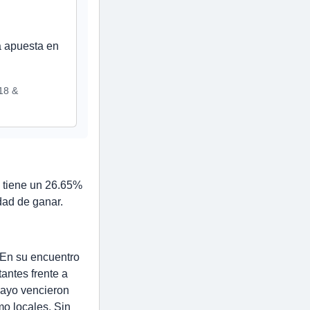
a apuesta en
+18 &
e tiene un 26.65%
dad de ganar.
 En su encuentro
antes frente a
mayo vencieron
o locales. Sin