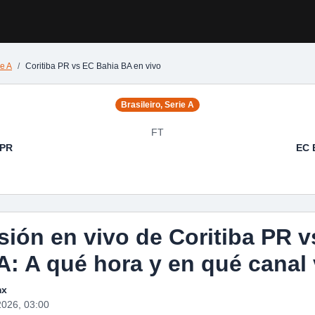
ie A
Coritiba PR vs EC Bahia BA en vivo
Brasileiro, Serie A
FT
 PR
EC 
sión en vivo de Coritiba PR 
: A qué hora y en qué canal 
mx
2026, 03:00