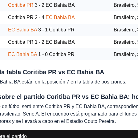
Coritiba PR
3 - 2
EC Bahia BA
Brasileiro,
Coritiba PR
2 - 4
EC Bahia BA
Brasileiro,
EC Bahia BA
3 - 1
Coritiba PR
Brasileiro,
Coritiba PR
1 - 2
EC Bahia BA
Brasileiro,
EC Bahia BA
1 - 0
Coritiba PR
Brasileiro,
la tabla Coritiba PR vs EC Bahia BA
Bahia BA están en la posición 7 en la tabla de posiciones.
obre el partido Coritiba PR vs EC Bahia BA: h
o de fútbol será entre Coritiba PR y EC Bahia BA, correspondien
rasileirao, Serie A. El encuentro está programado para el lune
horas y se llevará a cabo en el Estadio Couto Pereira.
re el partido