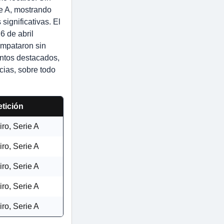
e A, mostrando
significativas. El
6 de abril
empataron sin
entos destacados,
cias, sobre todo
tición
iro, Serie A
iro, Serie A
iro, Serie A
iro, Serie A
iro, Serie A