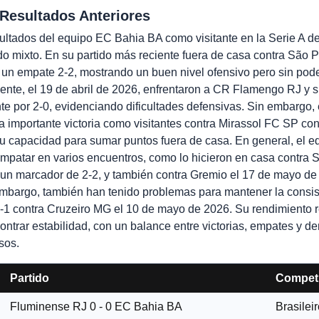
Resultados Anteriores
ultados del equipo EC Bahia BA como visitante en la Serie A del
 mixto. En su partido más reciente fuera de casa contra São 
 un empate 2-2, mostrando un buen nivel ofensivo pero sin pode
rmente, el 19 de abril de 2026, enfrentaron a CR Flamengo RJ y s
te por 2-0, evidenciando dificultades defensivas. Sin embargo, e
a importante victoria como visitantes contra Mirassol FC SP co
u capacidad para sumar puntos fuera de casa. En general, el 
mpatar en varios encuentros, como lo hicieron en casa contra S
 un marcador de 2-2, y también contra Gremio el 17 de mayo d
mbargo, también han tenido problemas para mantener la consis
 2-1 contra Cruzeiro MG el 10 de mayo de 2026. Su rendimiento r
ontrar estabilidad, con un balance entre victorias, empates y de
sos.
Partido
Compet
Fluminense RJ
0 - 0
EC Bahia BA
Brasileir