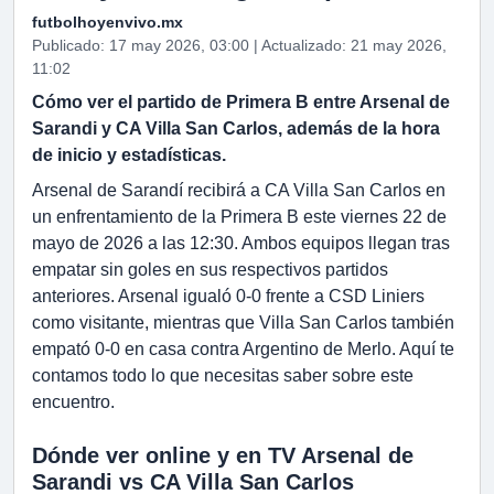
futbolhoyenvivo.mx
Publicado: 17 may 2026, 03:00 | Actualizado: 21 may 2026,
11:02
Cómo ver el partido de Primera B entre Arsenal de
Sarandi y CA Villa San Carlos, además de la hora
de inicio y estadísticas.
Arsenal de Sarandí recibirá a CA Villa San Carlos en
un enfrentamiento de la Primera B este viernes 22 de
mayo de 2026 a las 12:30. Ambos equipos llegan tras
empatar sin goles en sus respectivos partidos
anteriores. Arsenal igualó 0-0 frente a CSD Liniers
como visitante, mientras que Villa San Carlos también
empató 0-0 en casa contra Argentino de Merlo. Aquí te
contamos todo lo que necesitas saber sobre este
encuentro.
Dónde ver online y en TV Arsenal de
Sarandi vs CA Villa San Carlos