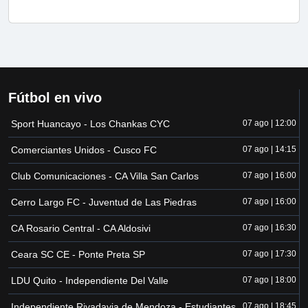
Fútbol en vivo
Sport Huancayo - Los Chankas CYC
07 ago | 12:00
Comerciantes Unidos - Cusco FC
07 ago | 14:15
Club Comunicaciones - CA Villa San Carlos
07 ago | 16:00
Cerro Largo FC - Juventud de Las Piedras
07 ago | 16:00
CA Rosario Central - CA Aldosivi
07 ago | 16:30
Ceara SC CE - Ponte Preta SP
07 ago | 17:30
LDU Quito - Independiente Del Valle
07 ago | 18:00
Independiente Rivadavia de Mendoza - Estudiantes
07 ago | 18:45