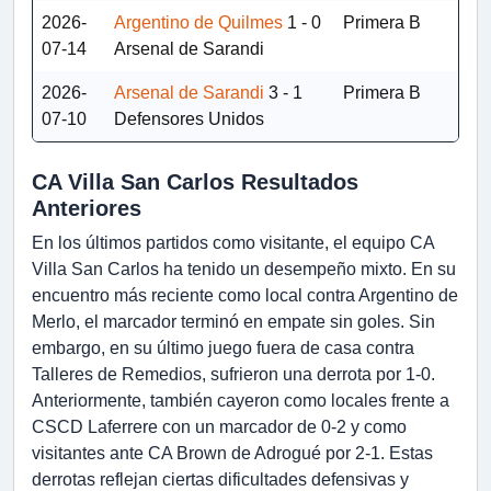
2026-
Argentino de Quilmes
1 - 0
Primera B
07-14
Arsenal de Sarandi
2026-
Arsenal de Sarandi
3 - 1
Primera B
07-10
Defensores Unidos
CA Villa San Carlos Resultados
Anteriores
En los últimos partidos como visitante, el equipo CA
Villa San Carlos ha tenido un desempeño mixto. En su
encuentro más reciente como local contra Argentino de
Merlo, el marcador terminó en empate sin goles. Sin
embargo, en su último juego fuera de casa contra
Talleres de Remedios, sufrieron una derrota por 1-0.
Anteriormente, también cayeron como locales frente a
CSCD Laferrere con un marcador de 0-2 y como
visitantes ante CA Brown de Adrogué por 2-1. Estas
derrotas reflejan ciertas dificultades defensivas y