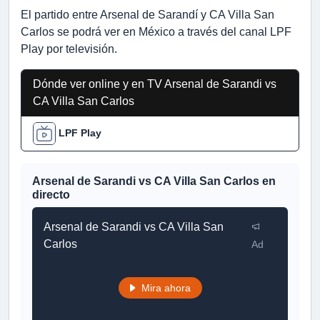
El partido entre Arsenal de Sarandí y CA Villa San
Carlos se podrá ver en México a través del canal LPF
Play por televisión.
Dónde ver online y en TV Arsenal de Sarandi vs
CA Villa San Carlos
LPF Play
Arsenal de Sarandi vs CA Villa San Carlos en
directo
Arsenal de Sarandi vs CA Villa San
Carlos
Ad
Mira ahora