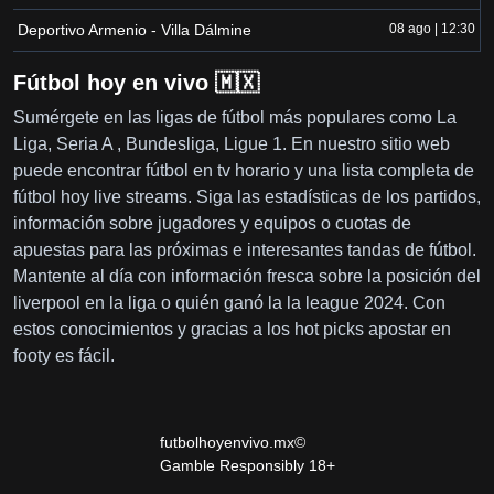
Deportivo Armenio - Villa Dálmine
08 ago | 12:30
Fútbol hoy en vivo 🇲🇽
Sumérgete en las ligas de fútbol más populares como La
Liga, Seria A , Bundesliga, Ligue 1. En nuestro sitio web
puede encontrar fútbol en tv horario y una lista completa de
fútbol hoy live streams. Siga las estadísticas de los partidos,
información sobre jugadores y equipos o cuotas de
apuestas para las próximas e interesantes tandas de fútbol.
Mantente al día con información fresca sobre la posición del
liverpool en la liga o quién ganó la la league 2024. Con
estos conocimientos y gracias a los hot picks apostar en
footy es fácil.
futbolhoyenvivo.mx©
Gamble Responsibly 18+