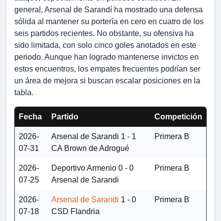
general, Arsenal de Sarandí ha mostrado una defensa
sólida al mantener su portería en cero en cuatro de los
seis partidos recientes. No obstante, su ofensiva ha
sido limitada, con solo cinco goles anotados en este
periodo. Aunque han logrado mantenerse invictos en
estos encuentros, los empates frecuentes podrían ser
un área de mejora si buscan escalar posiciones en la
tabla.
Fecha
Partido
Competición
2026-
Arsenal de Sarandi
1 - 1
Primera B
07-31
CA Brown de Adrogué
2026-
Deportivo Armenio
0 - 0
Primera B
07-25
Arsenal de Sarandi
2026-
Arsenal de Sarandi
1 - 0
Primera B
07-18
CSD Flandria