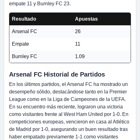
empate 11 y Burnley FC 23.
Resultado
Apuestas
Arsenal FC
26
Empate
11
Burnley FC
1.09
Arsenal FC Historial de Partidos
En los últimos partidos, el Arsenal FC ha mostrado un
desempeño sólido, destacándose tanto en la Premier
League como en la Liga de Campeones de la UEFA.
En su encuentro más reciente, lograron una victoria
como visitantes frente al West Ham United por 1-0. En
competiciones europeas, vencieron en casa al Atlético
de Madrid por 1-0, asegurando un buen resultado tras
haber empatado previamente 1-1 como visitantes