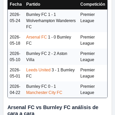
Fecha
Partido
Competición
2026-
Burnley FC
1 - 1
Premier
05-24
Wolverhampton Wanderers
League
FC
2026-
Arsenal FC
1 - 0
Burnley
Premier
05-18
FC
League
2026-
Burnley FC
2 - 2
Aston
Premier
05-10
Villa
League
2026-
Leeds United
3 - 1
Burnley
Premier
05-01
FC
League
2026-
Burnley FC
0 - 1
Premier
04-22
Manchester City FC
League
Arsenal FC vs Burnley FC análisis de
cara a cara