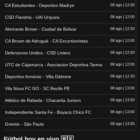
CA Estudiantes - Deportivo Madryn
08 ago | 12:00
CSD Flandria - UAI Urquiza
08 ago | 12:00
Almirante Brown - Ciudad de Bolivar
08 ago | 12:00
CA Brown de Adrogué - CA Excursionistas
08 ago | 12:00
Defensores Unidos - CSD Liniers
08 ago | 12:00
UTC de Cajamarca - Asociacion Deportiva Tarma
08 ago | 12:00
Deportivo Armenio - Villa Dálmine
08 ago | 12:30
Vila Nova FC GO - SC Recife PE
08 ago | 13:00
Atlético de Rafaela - Chacarita Juniors
08 ago | 13:00
Independiente Santa Fe - Boyacá Chicó FC
08 ago | 13:00
Gremio - São Paulo
08 ago | 13:00
Fútbol hoy en vivo 🇲🇽