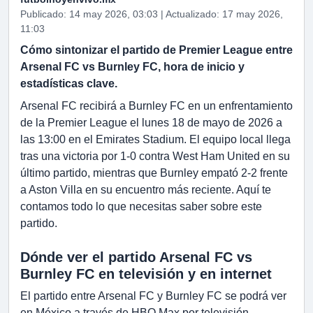
Publicado: 14 may 2026, 03:03 | Actualizado: 17 may 2026,
11:03
Cómo sintonizar el partido de Premier League entre
Arsenal FC vs Burnley FC, hora de inicio y
estadísticas clave.
Arsenal FC recibirá a Burnley FC en un enfrentamiento
de la Premier League el lunes 18 de mayo de 2026 a
las 13:00 en el Emirates Stadium. El equipo local llega
tras una victoria por 1-0 contra West Ham United en su
último partido, mientras que Burnley empató 2-2 frente
a Aston Villa en su encuentro más reciente. Aquí te
contamos todo lo que necesitas saber sobre este
partido.
Dónde ver el partido Arsenal FC vs
Burnley FC en televisión y en internet
El partido entre Arsenal FC y Burnley FC se podrá ver
en México a través de HBO Max por televisión.