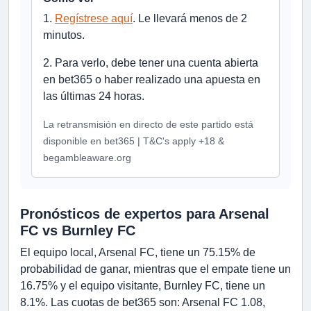
1.
Regístrese aquí
. Le llevará menos de 2
minutos.
2. Para verlo, debe tener una cuenta abierta
en bet365 o haber realizado una apuesta en
las últimas 24 horas.
La retransmisión en directo de este partido está
disponible en bet365 | T&C's apply +18 &
begambleaware.org
Pronósticos de expertos para Arsenal
FC vs Burnley FC
El equipo local, Arsenal FC, tiene un 75.15% de
probabilidad de ganar, mientras que el empate tiene un
16.75% y el equipo visitante, Burnley FC, tiene un
8.1%. Las cuotas de bet365 son: Arsenal FC 1.08,