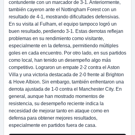
contundente con un marcador de 3-1. Anteriormente,
también cayeron ante el Nottingham Forest con un
resultado de 4-1, mostrando dificultades defensivas.
En su visita al Fulham, el equipo tampoco logró un
buen resultado, perdiendo 3-1. Estas derrotas reflejan
problemas en su rendimiento como visitante,
especialmente en la defensa, permitiendo múltiples
goles en cada encuentro. Por otro lado, en sus partidos
como local, han tenido un desempeño algo más
competitivo. Lograron un empate 2-2 contra el Aston
Villa y una victoria destacada de 2-0 frente al Brighton
& Hove Albion. Sin embargo, también enfrentaron una
derrota ajustada de 1-0 contra el Manchester City. En
general, aunque han mostrado momentos de
resistencia, su desempeño reciente indica la
necesidad de mejorar tanto en ataque como en
defensa para obtener mejores resultados,
especialmente en partidos fuera de casa.