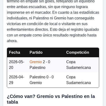
terminó en empate sin goles, reflejando un equilibrio
entre ambas escuadras, sin que ninguno lograra
imponerse en el marcador. En cuanto a las estadísticas
individuales, ni Palestino ni Gremio han conseguido
victorias en condición de local o visitante en sus
enfrentamientos directos. Esto deja el registro igualado
con un empate como único resultado registrado hasta
ahora.
Fecha
Partido
Competición
2026-05-
Gremio
2 - 0
Copa
20
Palestino
Sudamericana
2026-04-
Palestino
0 - 0
Copa
29
Gremio
Sudamericana
¿Cómo van? Gremio vs Palestino en la
tabla