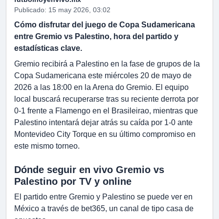
Publicado: 15 may 2026, 03:02
Cómo disfrutar del juego de Copa Sudamericana
entre Gremio vs Palestino, hora del partido y
estadísticas clave.
Gremio recibirá a Palestino en la fase de grupos de la
Copa Sudamericana este miércoles 20 de mayo de
2026 a las 18:00 en la Arena do Gremio. El equipo
local buscará recuperarse tras su reciente derrota por
0-1 frente a Flamengo en el Brasileirao, mientras que
Palestino intentará dejar atrás su caída por 1-0 ante
Montevideo City Torque en su último compromiso en
este mismo torneo.
Dónde seguir en vivo Gremio vs
Palestino por TV y online
El partido entre Gremio y Palestino se puede ver en
México a través de bet365, un canal de tipo casa de