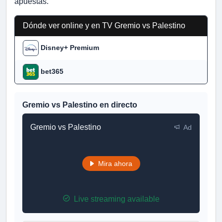
apuestas.
Dónde ver online y en TV Gremio vs Palestino
Disney+ Premium
bet365
Gremio vs Palestino en directo
Gremio vs Palestino
Ad
Mira ahora
Live streaming available