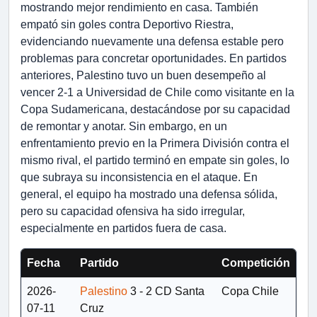
mostrando mejor rendimiento en casa. También
empató sin goles contra Deportivo Riestra,
evidenciando nuevamente una defensa estable pero
problemas para concretar oportunidades. En partidos
anteriores, Palestino tuvo un buen desempeño al
vencer 2-1 a Universidad de Chile como visitante en la
Copa Sudamericana, destacándose por su capacidad
de remontar y anotar. Sin embargo, en un
enfrentamiento previo en la Primera División contra el
mismo rival, el partido terminó en empate sin goles, lo
que subraya su inconsistencia en el ataque. En
general, el equipo ha mostrado una defensa sólida,
pero su capacidad ofensiva ha sido irregular,
especialmente en partidos fuera de casa.
Fecha
Partido
Competición
2026-
Palestino
3 - 2
CD Santa
Copa Chile
07-11
Cruz