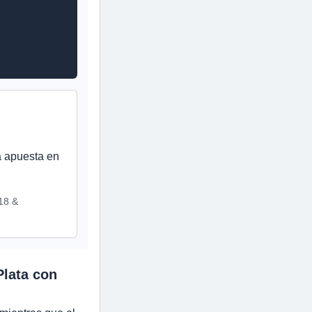
a apuesta en
+18 &
Plata con