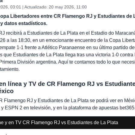
mx
026, 03:01 | Actualizado: 20 may 2026, 11:00
Copa Libertadores entre CR Flamengo RJ y Estudiantes de L
y datos estadísticos.
 recibirá a Estudiantes de La Plata en el Estadio do Maracan
6 a las 18:30, en un emocionante encuentro de la Copa Libert
empate 1-1 frente a Atlético Paranaense en su último partido de
s que Estudiantes de La Plata llega tras una victoria 1-0 contr
Primera División argentina. Aquí te contamos todo lo que neces
ntamiento.
en línea y TV de CR Flamengo RJ vs Estudiante
éxico
CR Flamengo RJ y Estudiantes de La Plata se podrá ver en Méxi
 ESPN 2 en televisión, y en la plataforma de apuestas bet365
ne y en TV CR Flamengo RJ vs Estudiantes de La Plata