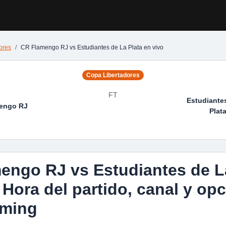
ores
CR Flamengo RJ vs Estudiantes de La Plata en vivo
Copa Libertadores
FT
Estudiante
engo RJ
Plat
engo RJ vs Estudiantes de L
 Hora del partido, canal y op
aming