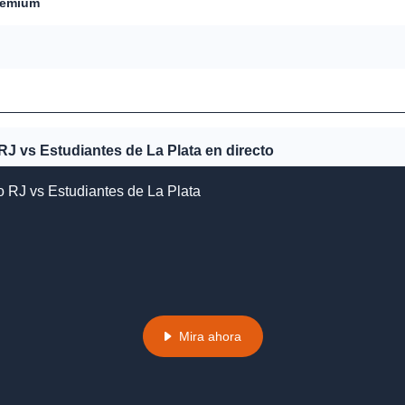
remium
J vs Estudiantes de La Plata en directo
RJ vs Estudiantes de La Plata
Mira ahora