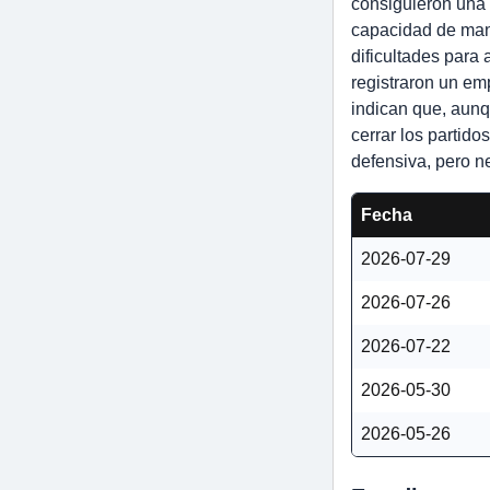
consiguieron una 
capacidad de mant
dificultades para 
registraron un em
indican que, aunq
cerrar los partid
defensiva, pero n
Fecha
2026-07-29
2026-07-26
2026-07-22
2026-05-30
2026-05-26