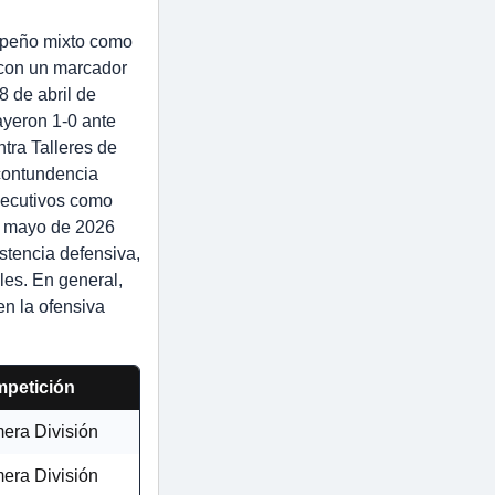
empeño mixto como
e con un marcador
8 de abril de
ayeron 1-0 ante
tra Talleres de
 contundencia
secutivos como
de mayo de 2026
istencia defensiva,
les. En general,
n la ofensiva
petición
mera División
mera División