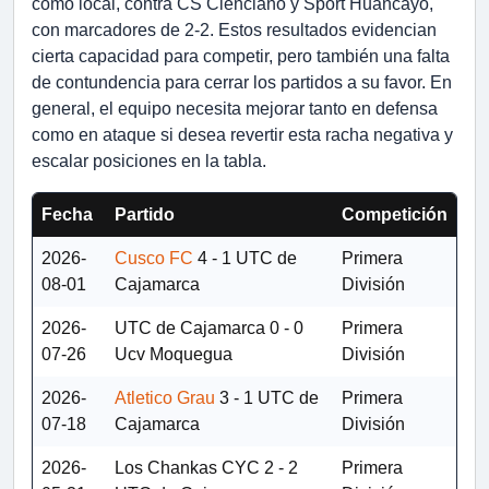
como local, contra CS Cienciano y Sport Huancayo,
con marcadores de 2-2. Estos resultados evidencian
cierta capacidad para competir, pero también una falta
de contundencia para cerrar los partidos a su favor. En
general, el equipo necesita mejorar tanto en defensa
como en ataque si desea revertir esta racha negativa y
escalar posiciones en la tabla.
Fecha
Partido
Competición
2026-
Cusco FC
4 - 1
UTC de
Primera
08-01
Cajamarca
División
2026-
UTC de Cajamarca
0 - 0
Primera
07-26
Ucv Moquegua
División
2026-
Atletico Grau
3 - 1
UTC de
Primera
07-18
Cajamarca
División
2026-
Los Chankas CYC
2 - 2
Primera