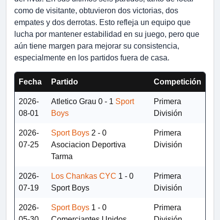
como de visitante, obtuvieron dos victorias, dos
empates y dos derrotas. Esto refleja un equipo que
lucha por mantener estabilidad en su juego, pero que
aún tiene margen para mejorar su consistencia,
especialmente en los partidos fuera de casa.
Fecha
Partido
Competición
2026-
Atletico Grau
0 - 1
Sport
Primera
08-01
Boys
División
2026-
Sport Boys
2 - 0
Primera
07-25
Asociacion Deportiva
División
Tarma
2026-
Los Chankas CYC
1 - 0
Primera
07-19
Sport Boys
División
2026-
Sport Boys
1 - 0
Primera
05-30
Comerciantes Unidos
División