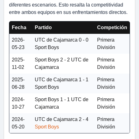
diferentes escenarios. Esto resalta la competitividad
entre ambos equipos en sus enfrentamientos directos.
Fecha
Partido
Competición
2026-
UTC de Cajamarca
0 - 0
Primera
05-23
Sport Boys
División
2025-
Sport Boys
2 - 2
UTC de
Primera
11-02
Cajamarca
División
2025-
UTC de Cajamarca
1 - 1
Primera
06-28
Sport Boys
División
2024-
Sport Boys
1 - 1
UTC de
Primera
10-27
Cajamarca
División
2024-
UTC de Cajamarca
2 - 4
Primera
05-20
Sport Boys
División