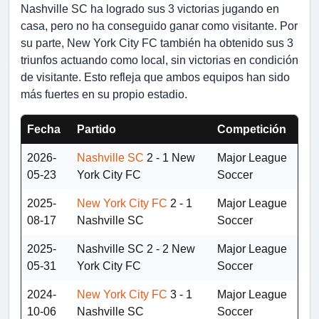
Nashville SC ha logrado sus 3 victorias jugando en
casa, pero no ha conseguido ganar como visitante. Por
su parte, New York City FC también ha obtenido sus 3
triunfos actuando como local, sin victorias en condición
de visitante. Esto refleja que ambos equipos han sido
más fuertes en su propio estadio.
Fecha
Partido
Competición
2026-
Nashville SC
2 - 1
New
Major League
05-23
York City FC
Soccer
2025-
New York City FC
2 - 1
Major League
08-17
Nashville SC
Soccer
2025-
Nashville SC
2 - 2
New
Major League
05-31
York City FC
Soccer
2024-
New York City FC
3 - 1
Major League
10-06
Nashville SC
Soccer