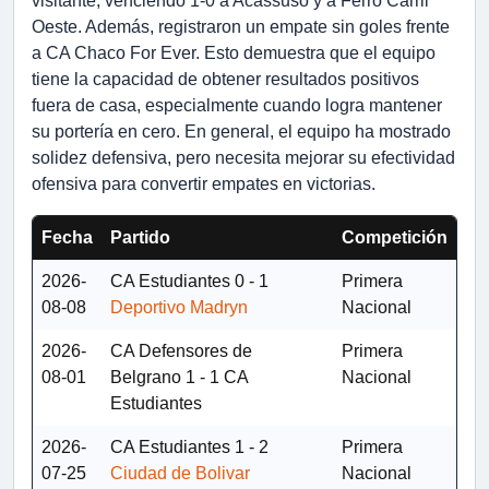
visitante, venciendo 1-0 a Acassuso y a Ferro Carril
Oeste. Además, registraron un empate sin goles frente
a CA Chaco For Ever. Esto demuestra que el equipo
tiene la capacidad de obtener resultados positivos
fuera de casa, especialmente cuando logra mantener
su portería en cero. En general, el equipo ha mostrado
solidez defensiva, pero necesita mejorar su efectividad
ofensiva para convertir empates en victorias.
Fecha
Partido
Competición
2026-
CA Estudiantes
0 - 1
Primera
08-08
Deportivo Madryn
Nacional
2026-
CA Defensores de
Primera
08-01
Belgrano
1 - 1
CA
Nacional
Estudiantes
2026-
CA Estudiantes
1 - 2
Primera
07-25
Ciudad de Bolivar
Nacional