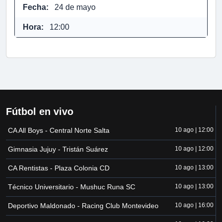
Fecha:
24 de mayo
Hora:
12:00
Fútbol en vivo
CA All Boys - Central Norte Salta
10 ago | 12:00
Gimnasia Jujuy - Tristán Suárez
10 ago | 12:00
CA Rentistas - Plaza Colonia CD
10 ago | 13:00
Técnico Universitario - Mushuc Runa SC
10 ago | 13:00
Deportivo Maldonado - Racing Club Montevideo
10 ago | 16:00