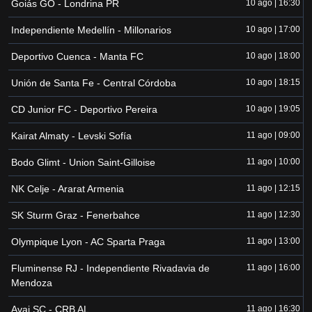
Goiás GO - Londrina PR
10 ago | 16:30
Independiente Medellín - Millonarios
10 ago | 17:00
Deportivo Cuenca - Manta FC
10 ago | 18:00
Unión de Santa Fe - Central Córdoba
10 ago | 18:15
CD Junior FC - Deportivo Pereira
10 ago | 19:05
Kairat Almaty - Levski Sofía
11 ago | 09:00
Bodo Glimt - Union Saint-Gilloise
11 ago | 10:00
NK Celje - Ararat Armenia
11 ago | 12:15
SK Sturm Graz - Fenerbahce
11 ago | 12:30
Olympique Lyon - AC Sparta Praga
11 ago | 13:00
Fluminense RJ - Independiente Rivadavia de
11 ago | 16:00
Mendoza
Avai SC - CRB AL
11 ago | 16:30