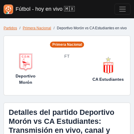
Fútbol - hoy en vivo 🇲🇽
Partidos
Primera Nacional
Deportivo Morón vs CA Estudiantes en vivo
Primera Nacional
FT
Deportivo
CA Estudiantes
Morón
Detalles del partido Deportivo
Morón vs CA Estudiantes:
Transmisión en vivo, canal y