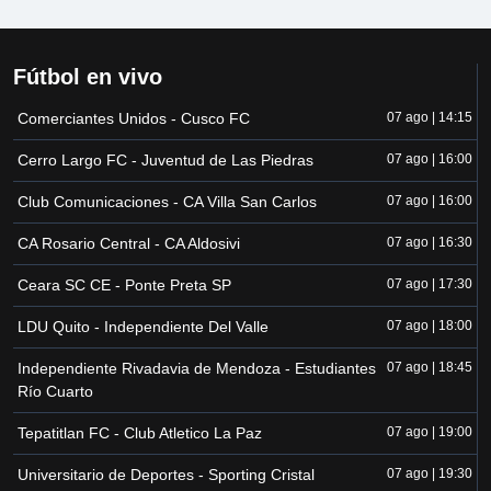
Fútbol en vivo
Comerciantes Unidos - Cusco FC
07 ago | 14:15
Cerro Largo FC - Juventud de Las Piedras
07 ago | 16:00
Club Comunicaciones - CA Villa San Carlos
07 ago | 16:00
CA Rosario Central - CA Aldosivi
07 ago | 16:30
Ceara SC CE - Ponte Preta SP
07 ago | 17:30
LDU Quito - Independiente Del Valle
07 ago | 18:00
Independiente Rivadavia de Mendoza - Estudiantes
07 ago | 18:45
Río Cuarto
Tepatitlan FC - Club Atletico La Paz
07 ago | 19:00
Universitario de Deportes - Sporting Cristal
07 ago | 19:30