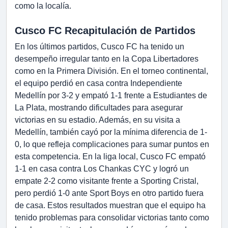
como la localía.
Cusco FC Recapitulación de Partidos
En los últimos partidos, Cusco FC ha tenido un
desempeño irregular tanto en la Copa Libertadores
como en la Primera División. En el torneo continental,
el equipo perdió en casa contra Independiente
Medellín por 3-2 y empató 1-1 frente a Estudiantes de
La Plata, mostrando dificultades para asegurar
victorias en su estadio. Además, en su visita a
Medellín, también cayó por la mínima diferencia de 1-
0, lo que refleja complicaciones para sumar puntos en
esta competencia. En la liga local, Cusco FC empató
1-1 en casa contra Los Chankas CYC y logró un
empate 2-2 como visitante frente a Sporting Cristal,
pero perdió 1-0 ante Sport Boys en otro partido fuera
de casa. Estos resultados muestran que el equipo ha
tenido problemas para consolidar victorias tanto como