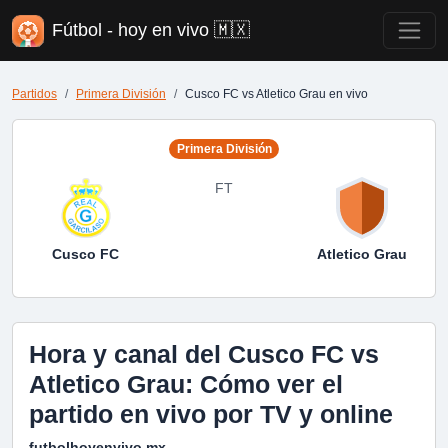
Fútbol - hoy en vivo 🇲🇽
Partidos
Primera División
Cusco FC vs Atletico Grau en vivo
Primera División
FT
Cusco FC
Atletico Grau
Hora y canal del Cusco FC vs
Atletico Grau: Cómo ver el
partido en vivo por TV y online
futbolhoyenvivo.mx