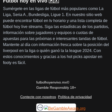
Fútbol hoy en vivo 🇲🇽
Sumérgete en las ligas de fútbol más populares como La
Liga, Seria A , Bundesliga, Ligue 1. En nuestro sitio web
puede encontrar fútbol en tv horario y una lista completa de
fútbol hoy live streams. Siga las estadísticas de los partidos,
información sobre jugadores y equipos o cuotas de
apuestas para las próximas e interesantes tandas de fútbol.
Mantente al día con información fresca sobre la posición del
liverpool en la liga o quién ganó la la league 2024. Con
estos conocimientos y gracias a los hot picks apostar en
footy es fácil.
futbolhoyenvivo.mx©
Gamble Responsibly 18+
Contecte con nosotros
Política de privacidad