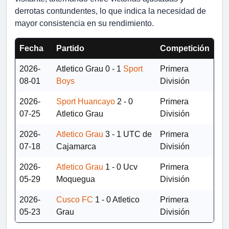
derrotas contundentes, lo que indica la necesidad de
mayor consistencia en su rendimiento.
Fecha
Partido
Competición
2026-
Atletico Grau
0 - 1
Sport
Primera
08-01
Boys
División
2026-
Sport Huancayo
2 - 0
Primera
07-25
Atletico Grau
División
2026-
Atletico Grau
3 - 1
UTC de
Primera
07-18
Cajamarca
División
2026-
Atletico Grau
1 - 0
Ucv
Primera
05-29
Moquegua
División
2026-
Cusco FC
1 - 0
Atletico
Primera
05-23
Grau
División