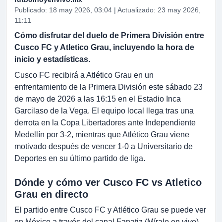
Publicado: 18 may 2026, 03:04 | Actualizado: 23 may 2026,
11:11
Cómo disfrutar del duelo de Primera División entre
Cusco FC y Atletico Grau, incluyendo la hora de
inicio y estadísticas.
Cusco FC recibirá a Atlético Grau en un
enfrentamiento de la Primera División este sábado 23
de mayo de 2026 a las 16:15 en el Estadio Inca
Garcilaso de la Vega. El equipo local llega tras una
derrota en la Copa Libertadores ante Independiente
Medellín por 3-2, mientras que Atlético Grau viene
motivado después de vencer 1-0 a Universitario de
Deportes en su último partido de liga.
Dónde y cómo ver Cusco FC vs Atletico
Grau en directo
El partido entre Cusco FC y Atlético Grau se puede ver
en México a través del canal Fanatiz (Míralo en vivo)