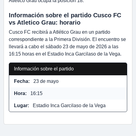
Atlético Grau ocupa la posición 18.
Información sobre el partido Cusco FC
vs Atletico Grau: horario
Cusco FC recibirá a Atlético Grau en un partido
correspondiente a la Primera División. El encuentro se
llevará a cabo el sábado 23 de mayo de 2026 a las
16:15 horas en el Estadio Inca Garcilaso de la Vega.
Información sobre el partido
Fecha:
23 de mayo
Hora:
16:15
Lugar:
Estadio Inca Garcilaso de la Vega