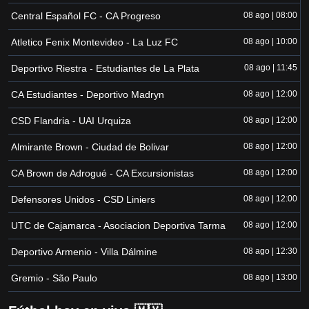
Central Español FC - CA Progreso
08 ago | 08:00
Atletico Fenix Montevideo - La Luz FC
08 ago | 10:00
Deportivo Riestra - Estudiantes de La Plata
08 ago | 11:45
CA Estudiantes - Deportivo Madryn
08 ago | 12:00
CSD Flandria - UAI Urquiza
08 ago | 12:00
Almirante Brown - Ciudad de Bolivar
08 ago | 12:00
CA Brown de Adrogué - CA Excursionistas
08 ago | 12:00
Defensores Unidos - CSD Liniers
08 ago | 12:00
UTC de Cajamarca - Asociacion Deportiva Tarma
08 ago | 12:00
Deportivo Armenio - Villa Dálmine
08 ago | 12:30
Gremio - São Paulo
08 ago | 13:00