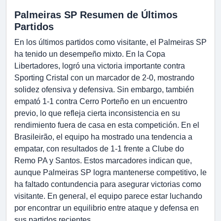
Palmeiras SP Resumen de Últimos
Partidos
En los últimos partidos como visitante, el Palmeiras SP
ha tenido un desempeño mixto. En la Copa
Libertadores, logró una victoria importante contra
Sporting Cristal con un marcador de 2-0, mostrando
solidez ofensiva y defensiva. Sin embargo, también
empató 1-1 contra Cerro Porteño en un encuentro
previo, lo que refleja cierta inconsistencia en su
rendimiento fuera de casa en esta competición. En el
Brasileirão, el equipo ha mostrado una tendencia a
empatar, con resultados de 1-1 frente a Clube do
Remo PA y Santos. Estos marcadores indican que,
aunque Palmeiras SP logra mantenerse competitivo, le
ha faltado contundencia para asegurar victorias como
visitante. En general, el equipo parece estar luchando
por encontrar un equilibrio entre ataque y defensa en
sus partidos recientes.