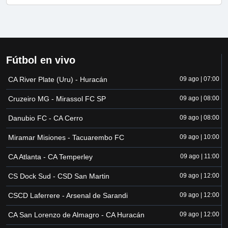
Fútbol en vivo
CA River Plate (Uru) - Huracán
09 ago | 07:00
Cruzeiro MG - Mirassol FC SP
09 ago | 08:00
Danubio FC - CA Cerro
09 ago | 08:00
Miramar Misiones - Tacuarembo FC
09 ago | 10:00
CA Atlanta - CA Temperley
09 ago | 11:00
CS Dock Sud - CSD San Martin
09 ago | 12:00
CSCD Laferrere - Arsenal de Sarandi
09 ago | 12:00
CA San Lorenzo de Almagro - CA Huracán
09 ago | 12:00