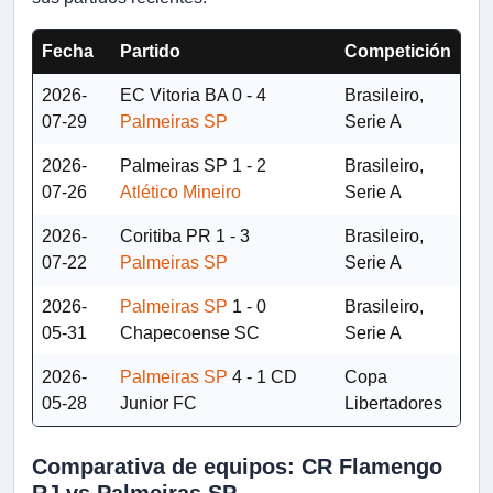
Fecha
Partido
Competición
2026-
EC Vitoria BA
0 - 4
Brasileiro,
07-29
Palmeiras SP
Serie A
2026-
Palmeiras SP
1 - 2
Brasileiro,
07-26
Atlético Mineiro
Serie A
2026-
Coritiba PR
1 - 3
Brasileiro,
07-22
Palmeiras SP
Serie A
2026-
Palmeiras SP
1 - 0
Brasileiro,
05-31
Chapecoense SC
Serie A
2026-
Palmeiras SP
4 - 1
CD
Copa
05-28
Junior FC
Libertadores
Comparativa de equipos: CR Flamengo