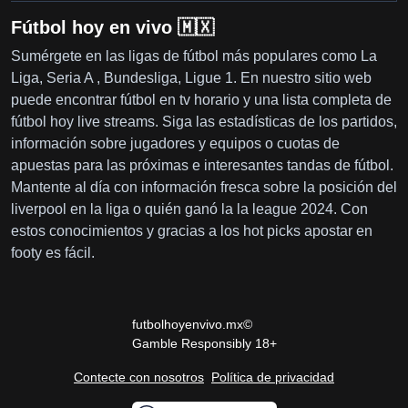
Fútbol hoy en vivo 🇲🇽
Sumérgete en las ligas de fútbol más populares como La
Liga, Seria A , Bundesliga, Ligue 1. En nuestro sitio web
puede encontrar fútbol en tv horario y una lista completa de
fútbol hoy live streams. Siga las estadísticas de los partidos,
información sobre jugadores y equipos o cuotas de
apuestas para las próximas e interesantes tandas de fútbol.
Mantente al día con información fresca sobre la posición del
liverpool en la liga o quién ganó la la league 2024. Con
estos conocimientos y gracias a los hot picks apostar en
footy es fácil.
futbolhoyenvivo.mx©
Gamble Responsibly 18+
Contecte con nosotros
Política de privacidad