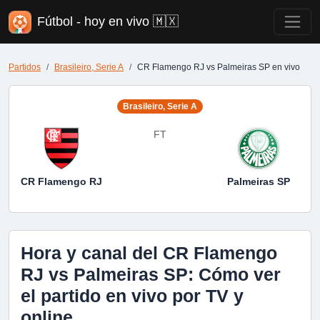
Fútbol - hoy en vivo 🇲🇽
Partidos
Brasileiro, Serie A
CR Flamengo RJ vs Palmeiras SP en vivo
Brasileiro, Serie A
FT
CR Flamengo RJ
Palmeiras SP
Hora y canal del CR Flamengo
RJ vs Palmeiras SP: Cómo ver
el partido en vivo por TV y
online