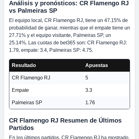
Análisis y pronósticos: CR Flamengo RJ
vs Palmeiras SP
El equipo local, CR Flamengo RJ, tiene un 47.15% de
probabilidad de ganar, mientras que el empate tiene un
27.71% y el equipo visitante, Palmeiras SP, un
25.14%. Las cuotas de bet365 son: CR Flamengo RJ:
1.79, empate: 3.4, Palmeiras SP: 4.75.
Resultado
Apuestas
CR Flamengo RJ
5
Empate
3.3
Palmeiras SP
1.76
CR Flamengo RJ Resumen de Últimos
Partidos
En los últimos partidos, CR Flamengo RJ ha mostrado