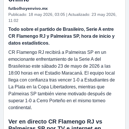
futbolhoyenvivo.mx
Publicado: 18 may 2026, 03:05 | Actualizado: 23 may 2026,
11:02
Todo sobre el partido de Brasileiro, Serie A entre
CR Flamengo RJ y Palmeiras SP, hora de inicio y
datos estadísticos.
CR Flamengo RJ recibirá a Palmeiras SP en un
emocionante enfrentamiento de la Serie A del
Brasileirao este sábado 23 de mayo de 2026 a las
18:00 horas en el Estadio Maracaná. El equipo local
llega con confianza tras vencer 1-0 a Estudiantes de
La Plata en la Copa Libertadores, mientras que
Palmeiras SP también viene motivado después de
superar 1-0 a Cerro Porteño en el mismo torneo
continental.
Ver en directo CR Flamengo RJ vs
Palmeiras SP por TV e internet en