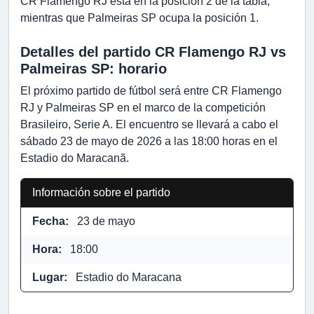
CR Flamengo RJ está en la posición 2 de la tabla,
mientras que Palmeiras SP ocupa la posición 1.
Detalles del partido CR Flamengo RJ vs
Palmeiras SP: horario
El próximo partido de fútbol será entre CR Flamengo
RJ y Palmeiras SP en el marco de la competición
Brasileiro, Serie A. El encuentro se llevará a cabo el
sábado 23 de mayo de 2026 a las 18:00 horas en el
Estadio do Maracanã.
Información sobre el partido
Fecha:
23 de mayo
Hora:
18:00
Lugar:
Estadio do Maracana