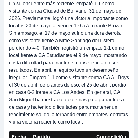
En su encuentro más reciente, empató 1-1 como
visitante contra Ciudad de Bolívar el 31 de mayo de
2026. Previamente, logró una victoria importante como
local el 23 de mayo al vencer 1-0 a Almirante Brown.
Sin embargo, el 17 de mayo sufrió una dura derrota
como visitante frente a Mitre Santiago del Estero,
perdiendo 4-0. También registró un empate 1-1 como
local frente a CA Estudiantes el 9 de mayo, mostrando
cierta dificultad para mantener consistencia en sus
resultados. En abril, el equipo tuvo un desempeño
irregular. Empató 1-1 como visitante contra CA All Boys
el 30 de abril, pero antes de eso, el 25 de abril, perdió
en casa 0-2 frente a CA Los Andes. En general, CA
San Miguel ha mostrado problemas para ganar fuera
de casa y ha tenido dificultades para mantener un
rendimiento sólido, alternando entre empates, derrotas
y una victoria reciente como local.
Fecha
Partido
Competición