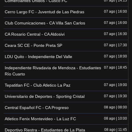
Comerciantes Unidos - Cusco FC
07 ago | 14:15
Cerro Largo FC - Juventud de Las Piedras
07 ago | 16:00
Club Comunicaciones - CA Villa San Carlos
07 ago | 16:00
CA Rosario Central - CA Aldosivi
07 ago | 16:30
Ceara SC CE - Ponte Preta SP
07 ago | 17:30
LDU Quito - Independiente Del Valle
07 ago | 18:00
Independiente Rivadavia de Mendoza - Estudiantes
07 ago | 18:45
Río Cuarto
Tepatitlan FC - Club Atletico La Paz
07 ago | 19:00
Universitario de Deportes - Sporting Cristal
07 ago | 19:30
Central Español FC - CA Progreso
08 ago | 08:00
Atletico Fenix Montevideo - La Luz FC
08 ago | 10:00
Deportivo Riestra - Estudiantes de La Plata
08 ago | 11:45