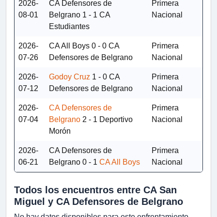
2026-
CA Defensores de
Primera
08-01
Belgrano
1 - 1
CA
Nacional
Estudiantes
2026-
CA All Boys
0 - 0
CA
Primera
07-26
Defensores de Belgrano
Nacional
2026-
Godoy Cruz
1 - 0
CA
Primera
07-12
Defensores de Belgrano
Nacional
2026-
CA Defensores de
Primera
07-04
Belgrano
2 - 1
Deportivo
Nacional
Morón
2026-
CA Defensores de
Primera
06-21
Belgrano
0 - 1
CA All Boys
Nacional
Todos los encuentros entre CA San
Miguel y CA Defensores de Belgrano
No hay datos disponibles para este enfrentamiento