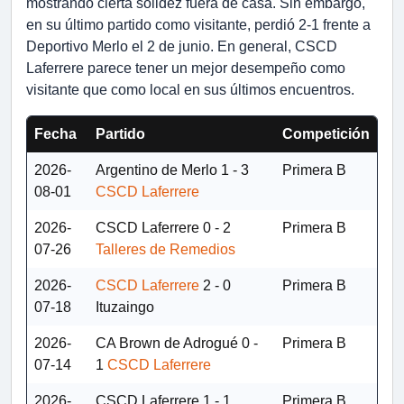
mostrando cierta solidez fuera de casa. Sin embargo,
en su último partido como visitante, perdió 2-1 frente a
Deportivo Merlo el 2 de junio. En general, CSCD
Laferrere parece tener un mejor desempeño como
visitante que como local en sus últimos encuentros.
Fecha
Partido
Competición
2026-
Argentino de Merlo
1 - 3
Primera B
08-01
CSCD Laferrere
2026-
CSCD Laferrere
0 - 2
Primera B
07-26
Talleres de Remedios
2026-
CSCD Laferrere
2 - 0
Primera B
07-18
Ituzaingo
2026-
CA Brown de Adrogué
0 -
Primera B
07-14
1
CSCD Laferrere
2026-
CSCD Laferrere
1 - 1
Primera B