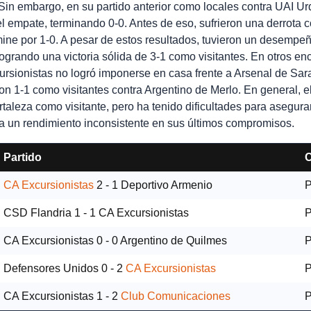
Sin embargo, en su partido anterior como locales contra UAI Ur
l empate, terminando 0-0. Antes de eso, sufrieron una derrota c
lmine por 1-0. A pesar de estos resultados, tuvieron un desemp
logrando una victoria sólida de 3-1 como visitantes. En otros en
ursionistas no logró imponerse en casa frente a Arsenal de Sar
 1-1 como visitantes contra Argentino de Merlo. En general, e
rtaleza como visitante, pero ha tenido dificultades para asegurar
eja un rendimiento inconsistente en sus últimos compromisos.
Partido
C
CA Excursionistas
2 - 1
Deportivo Armenio
P
CSD Flandria
1 - 1
CA Excursionistas
P
CA Excursionistas
0 - 0
Argentino de Quilmes
P
Defensores Unidos
0 - 2
CA Excursionistas
P
CA Excursionistas
1 - 2
Club Comunicaciones
P