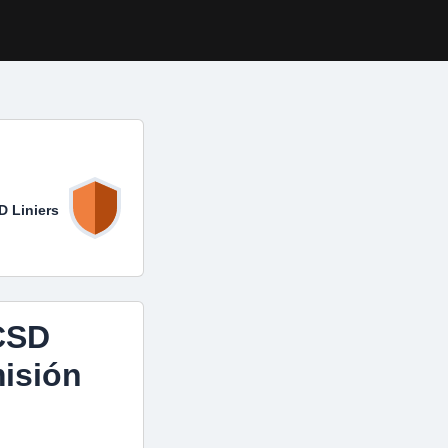
D Liniers
 CSD
misión