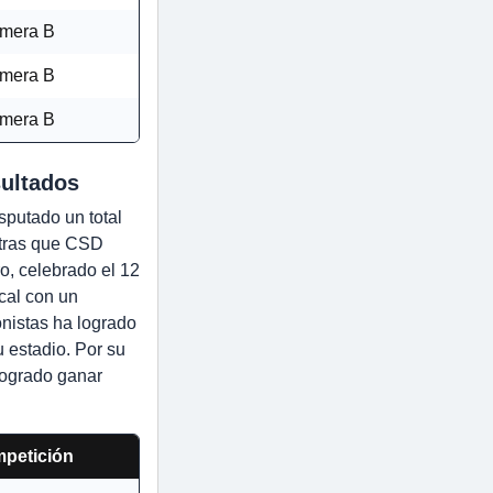
imera B
imera B
imera B
sultados
sputado un total
entras que CSD
o, celebrado el 12
cal con un
nistas ha logrado
u estadio. Por su
logrado ganar
petición