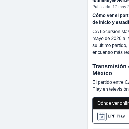
futbolhoyenvivo.
Publicado: 17 may 2
Cómo ver el part
de inicio y estadí
CA Excursionistas
mayo de 2026 a la
su último partido
encuentro más rec
Transmisión 
México
El partido entre 
Play en televisión
Dónde ver onli
LPF Play