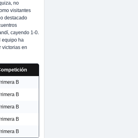
quiza, no
omo visitantes
eño destacado
cuentros
andí, cayendo 1-0.
l equipo ha
 victorias en
ompetición
rimera B
rimera B
rimera B
rimera B
rimera B