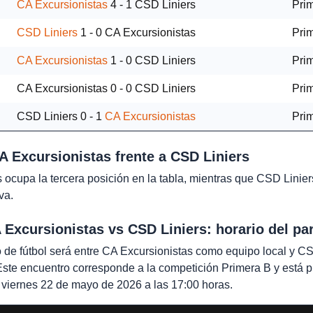
CA Excursionistas
4 - 1
CSD Liniers
Pri
CSD Liniers
1 - 0
CA Excursionistas
Pri
CA Excursionistas
1 - 0
CSD Liniers
Pri
CA Excursionistas
0 - 0
CSD Liniers
Pri
CSD Liniers
0 - 1
CA Excursionistas
Pri
A Excursionistas frente a CSD Liniers
 ocupa la tercera posición en la tabla, mientras que CSD Linie
va.
Excursionistas vs CSD Liniers: horario del pa
o de fútbol será entre CA Excursionistas como equipo local y C
 Este encuentro corresponde a la competición Primera B y está
l viernes 22 de mayo de 2026 a las 17:00 horas.