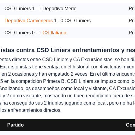
CSD Liniers
1 - 1
Deportivo Merlo
Pr
Deportivo Camioneros
1 - 0
CSD Liniers
Pr
CSD Liniers
0 - 1
CS Italiano
Pr
istas contra CSD Liniers enfrentamientos y re
entos directos entre CSD Liniers y CA Excursionistas, se han di
Excursionistas tiene ventaja en el historial con 4 victorias, mi
 en 2 ocasiones y han empatado 2 veces. En el último encuentr
5 en la competición Primera B, CSD Liniers se impuso como lo
Analizando los desempeños como local y visitante, CA Excursio
sa y 2 como visitante, mostrando un buen rendimiento fuera de s
s ha conseguido sus 2 triunfos jugando como local, pero no ha 
los enfrentamientos directos.
Partido
Com