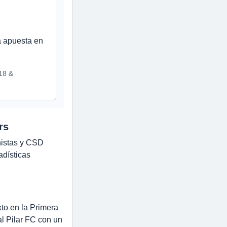
a apuesta en
+18 &
rs
nistas y CSD
adísticas
to en la Primera
al Pilar FC con un