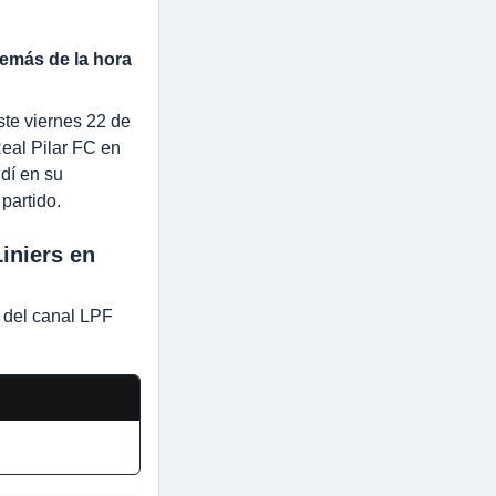
demás de la hora
ste viernes 22 de
Real Pilar FC en
dí en su
partido.
iniers en
s del canal LPF