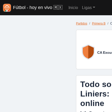
Fútbol - hoy en vivo 🇲🇽
Inicio
Ligas
Partidos
Primera B
C
CA Excur
Todo so
Liniers:
online