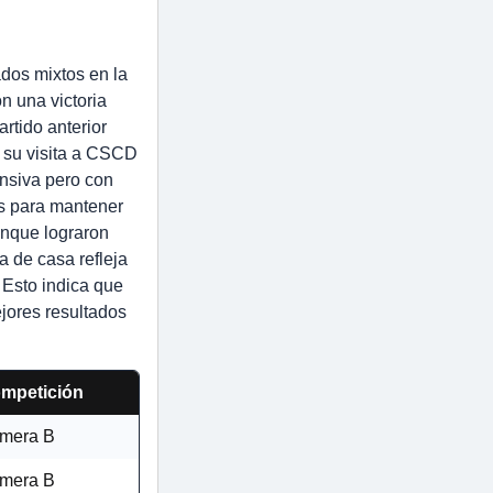
ados mixtos en la
n una victoria
rtido anterior
n su visita a CSCD
ensiva pero con
es para mantener
unque lograron
 de casa refleja
 Esto indica que
jores resultados
mpetición
imera B
imera B