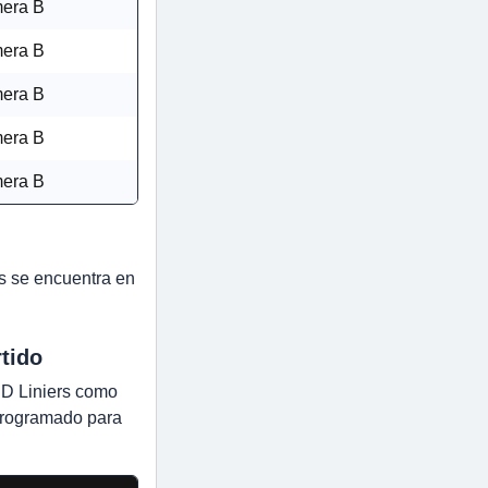
mera B
mera B
mera B
mera B
mera B
rs se encuentra en
rtido
SD Liniers como
 programado para