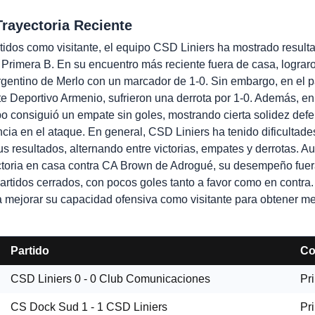
Trayectoria Reciente
rtidos como visitante, el equipo CSD Liniers ha mostrado result
 Primera B. En su encuentro más reciente fuera de casa, lograro
rgentino de Merlo con un marcador de 1-0. Sin embargo, en el pa
te Deportivo Armenio, sufrieron una derrota por 1-0. Además, e
ipo consiguió un empate sin goles, mostrando cierta solidez def
ncia en el ataque. En general, CSD Liniers ha tenido dificultad
us resultados, alternando entre victorias, empates y derrotas. A
toria en casa contra CA Brown de Adrogué, su desempeño fuera
artidos cerrados, con pocos goles tanto a favor como en contra.
a mejorar su capacidad ofensiva como visitante para obtener me
Partido
Co
CSD Liniers
0 - 0
Club Comunicaciones
Pr
CS Dock Sud
1 - 1
CSD Liniers
Pr