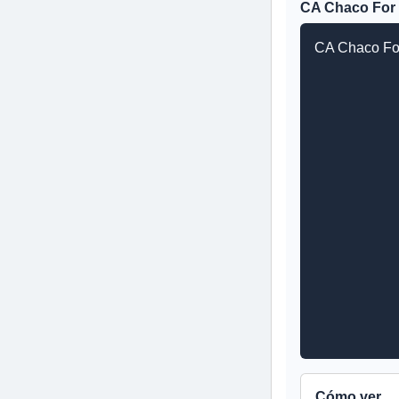
CA Chaco For 
CA Chaco For
Cómo ver