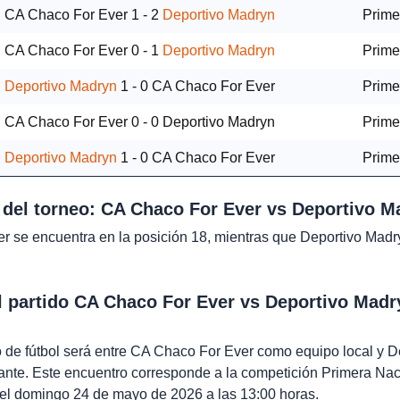
CA Chaco For Ever
1 - 2
Deportivo Madryn
Prime
CA Chaco For Ever
0 - 1
Deportivo Madryn
Prime
Deportivo Madryn
1 - 0
CA Chaco For Ever
Prime
CA Chaco For Ever
0 - 0
Deportivo Madryn
Prime
Deportivo Madryn
1 - 0
CA Chaco For Ever
Prime
n del torneo: CA Chaco For Ever vs Deportivo M
 se encuentra en la posición 18, mientras que Deportivo Madr
l partido CA Chaco For Ever vs Deportivo Madr
o de fútbol será entre CA Chaco For Ever como equipo local y 
ante. Este encuentro corresponde a la competición Primera Nac
el domingo 24 de mayo de 2026 a las 13:00 horas.