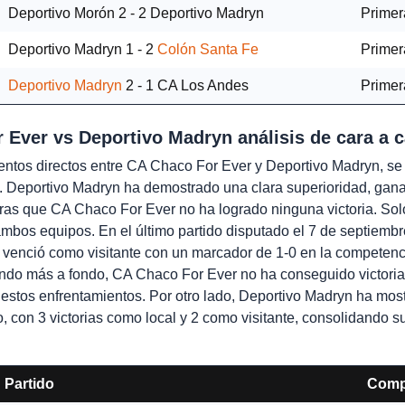
Deportivo Morón
2 - 2
Deportivo Madryn
Primer
Deportivo Madryn
1 - 2
Colón Santa Fe
Primer
Deportivo Madryn
2 - 1
CA Los Andes
Primer
 Ever vs Deportivo Madryn análisis de cara a c
entos directos entre CA Chaco For Ever y Deportivo Madryn, se
os. Deportivo Madryn ha demostrado una clara superioridad, gan
ras que CA Chaco For Ever no ha logrado ninguna victoria. Sol
mbos equipos. En el último partido disputado el 7 de septiemb
venció como visitante con un marcador de 1-0 en la competenc
ndo más a fondo, CA Chaco For Ever no ha conseguido victorias
 estos enfrentamientos. Por otro lado, Deportivo Madryn ha mos
 con 3 victorias como local y 2 como visitante, consolidando s
Partido
Comp