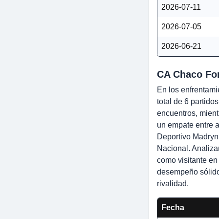
2026-07-11
2026-07-05
2026-06-21
CA Chaco For
En los enfrentami
total de 6 partid
encuentros, mient
un empate entre a
Deportivo Madryn 
Nacional. Analiza
como visitante en
desempeño sólido,
rivalidad.
Fecha