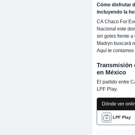
Cómo disfrutar d
incluyendo la hor
CA Chaco For Ever
Nacional este dom
sin goles frente 
Madryn buscará re
Aquí te contamos 
Transmisión 
en México
El partido entre 
LPF Play.
Dónde ver onli
LPF Play