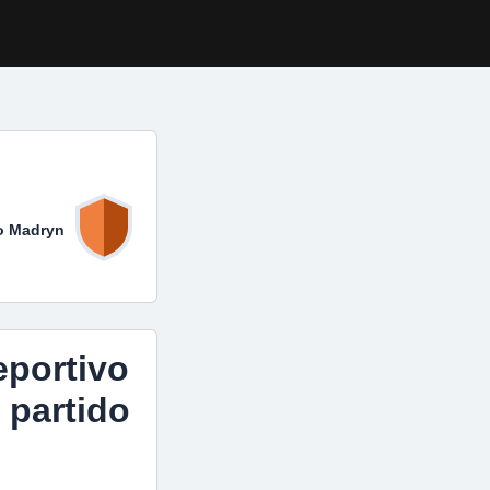
o Madryn
eportivo
 partido