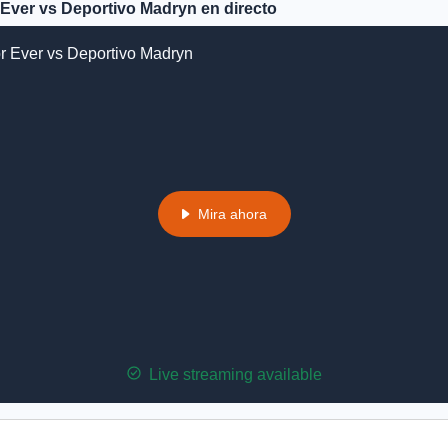
Ever vs Deportivo Madryn en directo
 Ever vs Deportivo Madryn
Mira ahora
Live streaming available