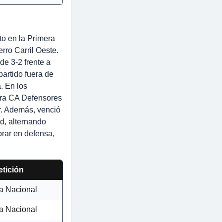
to en la Primera
rro Carril Oeste.
de 3-2 frente a
partido fuera de
. En los
ntra CA Defensores
ar. Además, venció
d, alternando
orar en defensa,
tición
a Nacional
a Nacional