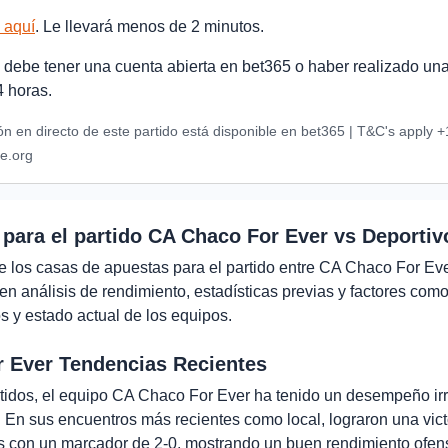
 aquí
. Le llevará menos de 2 minutos.
, debe tener una cuenta abierta en bet365 o haber realizado un
4 horas.
ón en directo de este partido está disponible en bet365 | T&C's apply 
e.org
 para el partido CA Chaco For Ever vs Deporti
e los casas de apuestas para el partido entre CA Chaco For Eve
 análisis de rendimiento, estadísticas previas y factores como l
s y estado actual de los equipos.
 Ever Tendencias Recientes
rtidos, el equipo CA Chaco For Ever ha tenido un desempeño irr
 En sus encuentros más recientes como local, lograron una vic
s con un marcador de 2-0, mostrando un buen rendimiento ofens