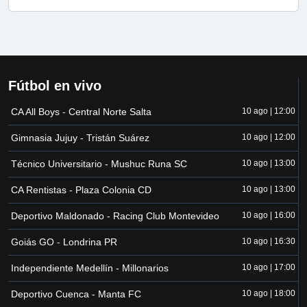
Fútbol en vivo
CA All Boys - Central Norte Salta
10 ago | 12:00
Gimnasia Jujuy - Tristán Suárez
10 ago | 12:00
Técnico Universitario - Mushuc Runa SC
10 ago | 13:00
CA Rentistas - Plaza Colonia CD
10 ago | 13:00
Deportivo Maldonado - Racing Club Montevideo
10 ago | 16:00
Goiás GO - Londrina PR
10 ago | 16:30
Independiente Medellín - Millonarios
10 ago | 17:00
Deportivo Cuenca - Manta FC
10 ago | 18:00