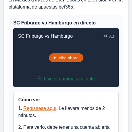
plataforma de apuestas bet365.
SC Friburgo vs Hamburgo en directo
SC Friburgo vs Hamburgo
Ad
Mira ahora
Live streaming available
Cómo ver
1.
Regístrese aquí
. Le llevará menos de 2
minutos.
2. Para verlo, debe tener una cuenta abierta