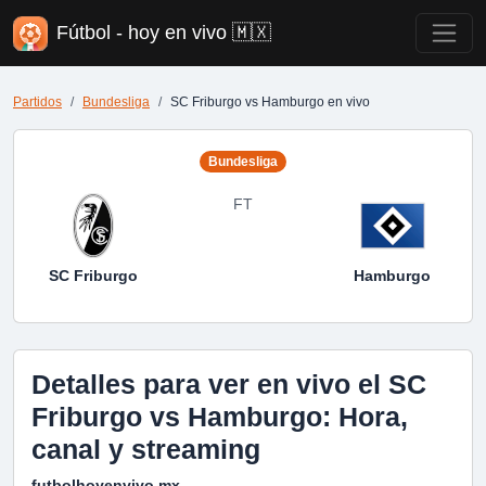
Fútbol - hoy en vivo 🇲🇽
Partidos
Bundesliga
SC Friburgo vs Hamburgo en vivo
Bundesliga
FT
SC Friburgo
Hamburgo
Detalles para ver en vivo el SC
Friburgo vs Hamburgo: Hora,
canal y streaming
futbolhoyenvivo.mx