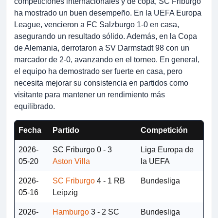
competiciones internacionales y de copa, SC Friburgo
ha mostrado un buen desempeño. En la UEFA Europa
League, vencieron a FC Salzburgo 1-0 en casa,
asegurando un resultado sólido. Además, en la Copa
de Alemania, derrotaron a SV Darmstadt 98 con un
marcador de 2-0, avanzando en el torneo. En general,
el equipo ha demostrado ser fuerte en casa, pero
necesita mejorar su consistencia en partidos como
visitante para mantener un rendimiento más
equilibrado.
Fecha
Partido
Competición
2026-
SC Friburgo
0 - 3
Liga Europa de
05-20
Aston Villa
la UEFA
2026-
SC Friburgo
4 - 1
RB
Bundesliga
05-16
Leipzig
2026-
Hamburgo
3 - 2
SC
Bundesliga