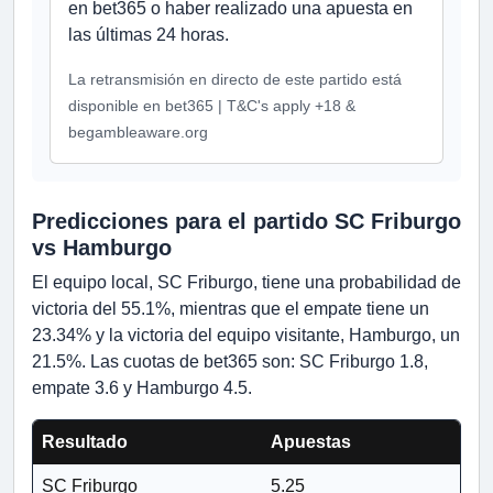
en bet365 o haber realizado una apuesta en
las últimas 24 horas.
La retransmisión en directo de este partido está
disponible en bet365 | T&C's apply +18 &
begambleaware.org
Predicciones para el partido SC Friburgo
vs Hamburgo
El equipo local, SC Friburgo, tiene una probabilidad de
victoria del 55.1%, mientras que el empate tiene un
23.34% y la victoria del equipo visitante, Hamburgo, un
21.5%. Las cuotas de bet365 son: SC Friburgo 1.8,
empate 3.6 y Hamburgo 4.5.
Resultado
Apuestas
SC Friburgo
5.25