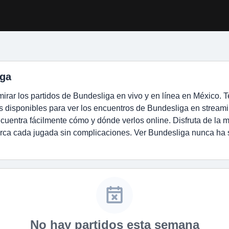
ga
rar los partidos de Bundesliga en vivo y en línea en México. 
s disponibles para ver los encuentros de Bundesliga en streami
ncuentra fácilmente cómo y dónde verlos online. Disfruta de la 
erca cada jugada sin complicaciones. Ver Bundesliga nunca ha 
No hay partidos esta semana