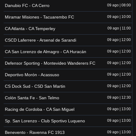
Danubio FC - CA Cerro
09 ago | 08:00
Miramar Misiones - Tacuarembo FC
09 ago | 10:00
CA Atlanta - CA Temperley
09 ago | 11:00
CSCD Laferrere - Arsenal de Sarandi
09 ago | 12:00
CA San Lorenzo de Almagro - CA Huracán
09 ago | 12:00
Defensor Sporting - Montevideo Wanderers FC
09 ago | 12:00
Deportivo Morón - Acassuso
09 ago | 12:00
CS Dock Sud - CSD San Martin
09 ago | 12:00
Colón Santa Fe - San Telmo
09 ago | 12:30
Racing de Cordoba - CA San Miguel
09 ago | 13:00
Sp. San Lorenzo - Club Sportivo Luqueno
09 ago | 13:00
Benevento - Ravenna FC 1913
09 ago | 13:00