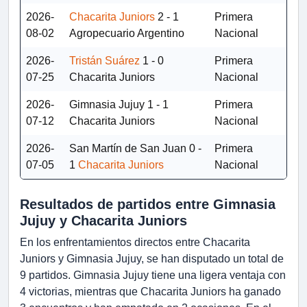
2026-
Chacarita Juniors
2 - 1
Primera
08-02
Agropecuario Argentino
Nacional
2026-
Tristán Suárez
1 - 0
Primera
07-25
Chacarita Juniors
Nacional
2026-
Gimnasia Jujuy
1 - 1
Primera
07-12
Chacarita Juniors
Nacional
2026-
San Martín de San Juan
0 -
Primera
07-05
1
Chacarita Juniors
Nacional
Resultados de partidos entre Gimnasia
Jujuy y Chacarita Juniors
En los enfrentamientos directos entre Chacarita
Juniors y Gimnasia Jujuy, se han disputado un total de
9 partidos. Gimnasia Jujuy tiene una ligera ventaja con
4 victorias, mientras que Chacarita Juniors ha ganado