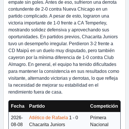
empate sin goles. Antes de eso, sufrieron una derrota
contundente de 2-0 contra Nueva Chicago en un
partido complicado. A pesar de esto, lograron una
victoria importante de 1-0 frente a CA Temperley,
mostrando solidez defensiva y aprovechando sus
oportunidades. En partidos previos, Chacarita Juniors
tuvo un desempeño irregular. Perdieron 3-2 frente a
CD Maipú en un duelo muy disputado, pero también
cayeron por la mínima diferencia de 1-0 contra Club
Almagro. En general, el equipo ha tenido dificultades
para mantener la consistencia en sus resultados como
visitante, alternando victorias y derrotas, lo que refleja
la necesidad de mejorar su estabilidad en el
rendimiento fuera de casa.
Fecha
Partido
Competición
2026-
Atlético de Rafaela
1 - 0
Primera
08-08
Chacarita Juniors
Nacional