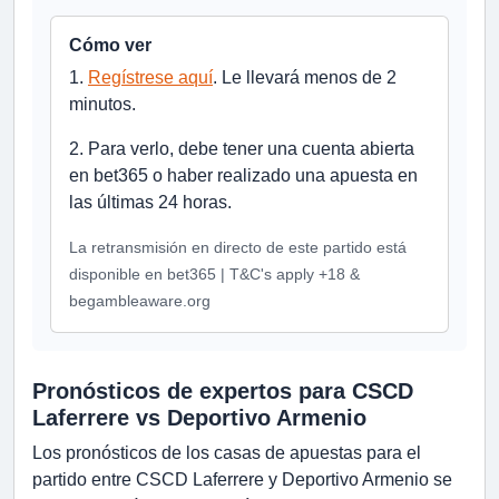
Cómo ver
1.
Regístrese aquí
. Le llevará menos de 2
minutos.
2. Para verlo, debe tener una cuenta abierta
en bet365 o haber realizado una apuesta en
las últimas 24 horas.
La retransmisión en directo de este partido está
disponible en bet365 | T&C's apply +18 &
begambleaware.org
Pronósticos de expertos para CSCD
Laferrere vs Deportivo Armenio
Los pronósticos de los casas de apuestas para el
partido entre CSCD Laferrere y Deportivo Armenio se