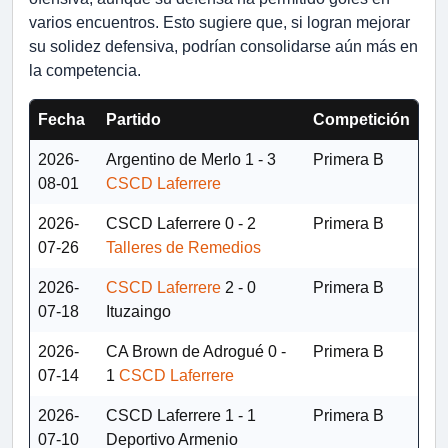
varios encuentros. Esto sugiere que, si logran mejorar
su solidez defensiva, podrían consolidarse aún más en
la competencia.
Fecha
Partido
Competición
2026-
Argentino de Merlo
1 - 3
Primera B
08-01
CSCD Laferrere
2026-
CSCD Laferrere
0 - 2
Primera B
07-26
Talleres de Remedios
2026-
CSCD Laferrere
2 - 0
Primera B
07-18
Ituzaingo
2026-
CA Brown de Adrogué
0 -
Primera B
07-14
1
CSCD Laferrere
2026-
CSCD Laferrere
1 - 1
Primera B
07-10
Deportivo Armenio