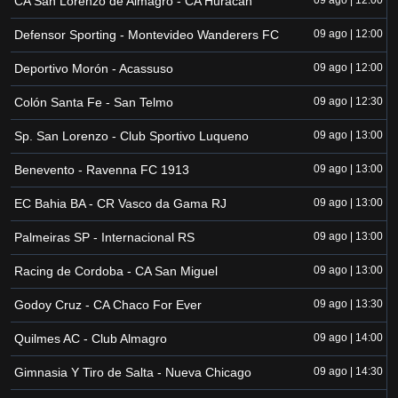
CA San Lorenzo de Almagro - CA Huracán
09 ago | 12:00
Defensor Sporting - Montevideo Wanderers FC
09 ago | 12:00
Deportivo Morón - Acassuso
09 ago | 12:00
Colón Santa Fe - San Telmo
09 ago | 12:30
Sp. San Lorenzo - Club Sportivo Luqueno
09 ago | 13:00
Benevento - Ravenna FC 1913
09 ago | 13:00
EC Bahia BA - CR Vasco da Gama RJ
09 ago | 13:00
Palmeiras SP - Internacional RS
09 ago | 13:00
Racing de Cordoba - CA San Miguel
09 ago | 13:00
Godoy Cruz - CA Chaco For Ever
09 ago | 13:30
Quilmes AC - Club Almagro
09 ago | 14:00
Gimnasia Y Tiro de Salta - Nueva Chicago
09 ago | 14:30