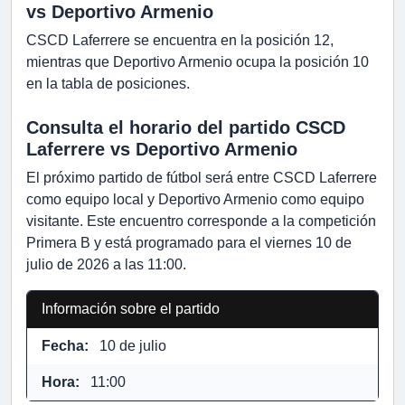
vs Deportivo Armenio
CSCD Laferrere se encuentra en la posición 12,
mientras que Deportivo Armenio ocupa la posición 10
en la tabla de posiciones.
Consulta el horario del partido CSCD
Laferrere vs Deportivo Armenio
El próximo partido de fútbol será entre CSCD Laferrere
como equipo local y Deportivo Armenio como equipo
visitante. Este encuentro corresponde a la competición
Primera B y está programado para el viernes 10 de
julio de 2026 a las 11:00.
Información sobre el partido
Fecha:
10 de julio
Hora:
11:00