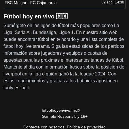
FBC Melgar - FC Cajamarca
09 ago | 14:30
Fútbol hoy en vivo 🇲🇽
Sumérgete en las ligas de fútbol más populares como La
Liga, Seria A , Bundesliga, Ligue 1. En nuestro sitio web
puede encontrar fútbol en tv horario y una lista completa de
fútbol hoy live streams. Siga las estadísticas de los partidos,
información sobre jugadores y equipos o cuotas de
apuestas para las próximas e interesantes tandas de fútbol.
Mantente al día con información fresca sobre la posición del
liverpool en la liga o quién ganó la la league 2024. Con
estos conocimientos y gracias a los hot picks apostar en
footy es fácil.
futbolhoyenvivo.mx©
Gamble Responsibly 18+
Contecte con nosotros
Política de privacidad