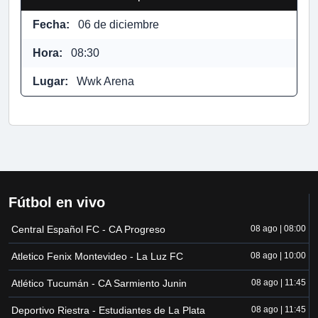
Fecha:
06 de diciembre
Hora:
08:30
Lugar:
Wwk Arena
Fútbol en vivo
Central Español FC - CA Progreso
08 ago | 08:00
Atletico Fenix Montevideo - La Luz FC
08 ago | 10:00
Atlético Tucumán - CA Sarmiento Junin
08 ago | 11:45
Deportivo Riestra - Estudiantes de La Plata
08 ago | 11:45