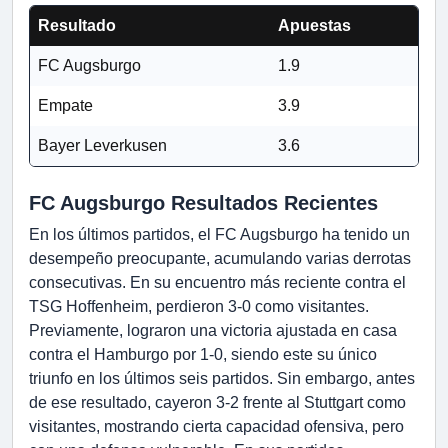
Resultado
Apuestas
FC Augsburgo
1.9
Empate
3.9
Bayer Leverkusen
3.6
FC Augsburgo Resultados Recientes
En los últimos partidos, el FC Augsburgo ha tenido un
desempeño preocupante, acumulando varias derrotas
consecutivas. En su encuentro más reciente contra el
TSG Hoffenheim, perdieron 3-0 como visitantes.
Previamente, lograron una victoria ajustada en casa
contra el Hamburgo por 1-0, siendo este su único
triunfo en los últimos seis partidos. Sin embargo, antes
de ese resultado, cayeron 3-2 frente al Stuttgart como
visitantes, mostrando cierta capacidad ofensiva, pero