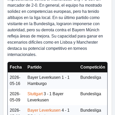
marcador de 2-0. En general, el equipo ha mostrado
solidez en competencias europeas, pero ha tenido
altibajos en la liga local. En su último partido como
visitante en la Bundesliga, lograron imponerse con
autoridad, pero su derrota contra el Bayern Múnich
refleja áreas de mejora. Su capacidad para ganar en
escenarios difíciles como en Lisboa y Manchester
destaca su potencial competitivo en torneos
internacionales.
Fecha
Partido
Competición
2026-
Bayer Leverkusen
1 - 1
Bundesliga
05-16
Hamburgo
2026-
Stuttgart
3 - 1
Bayer
Bundesliga
05-09
Leverkusen
2026-
Bayer Leverkusen
4 - 1
Bundesliga