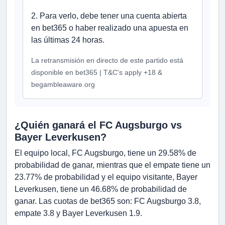
2. Para verlo, debe tener una cuenta abierta
en bet365 o haber realizado una apuesta en
las últimas 24 horas.
La retransmisión en directo de este partido está
disponible en bet365 | T&C's apply +18 &
begambleaware.org
¿Quién ganará el FC Augsburgo vs
Bayer Leverkusen?
El equipo local, FC Augsburgo, tiene un 29.58% de
probabilidad de ganar, mientras que el empate tiene un
23.77% de probabilidad y el equipo visitante, Bayer
Leverkusen, tiene un 46.68% de probabilidad de
ganar. Las cuotas de bet365 son: FC Augsburgo 3.8,
empate 3.8 y Bayer Leverkusen 1.9.