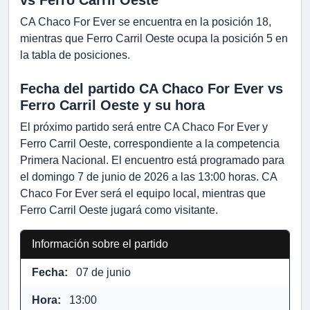
vs Ferro Carril Oeste
CA Chaco For Ever se encuentra en la posición 18,
mientras que Ferro Carril Oeste ocupa la posición 5 en
la tabla de posiciones.
Fecha del partido CA Chaco For Ever vs
Ferro Carril Oeste y su hora
El próximo partido será entre CA Chaco For Ever y
Ferro Carril Oeste, correspondiente a la competencia
Primera Nacional. El encuentro está programado para
el domingo 7 de junio de 2026 a las 13:00 horas. CA
Chaco For Ever será el equipo local, mientras que
Ferro Carril Oeste jugará como visitante.
Información sobre el partido
Fecha:
07 de junio
Hora:
13:00