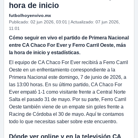
hora de inicio
futbolhoyenvivo.mx
Publicado: 02 jun 2026, 03:01 | Actualizado: 07 jun 2026,
11:01
Cómo seguir en vivo el partido de Primera Nacional
entre CA Chaco For Ever y Ferro Carril Oeste, más
la hora de inicio y estadísticas.
El equipo de CA Chaco For Ever recibirá a Ferro Carril
Oeste en un enfrentamiento correspondiente a la
Primera Nacional este domingo, 7 de junio de 2026, a
las 13:00 horas. En su último partido, CA Chaco For
Ever empató 1-1 como visitante frente a Central Norte
Salta el pasado 31 de mayo. Por su parte, Ferro Carril
Oeste también viene de un empate sin goles frente a
Racing de Córdoba el 30 de mayo. Aquí te contamos
todo lo que necesitas saber sobre este encuentro.
Dónde ver online y en la televisión CA