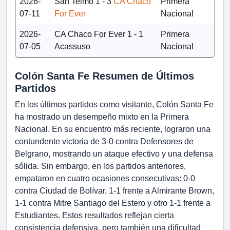
2026-
San Telmo
1 - 3
CA Chaco
Primera
07-11
For Ever
Nacional
2026-
CA Chaco For Ever
1 - 1
Primera
07-05
Acassuso
Nacional
Colón Santa Fe Resumen de Últimos
Partidos
En los últimos partidos como visitante, Colón Santa Fe
ha mostrado un desempeño mixto en la Primera
Nacional. En su encuentro más reciente, lograron una
contundente victoria de 3-0 contra Defensores de
Belgrano, mostrando un ataque efectivo y una defensa
sólida. Sin embargo, en los partidos anteriores,
empataron en cuatro ocasiones consecutivas: 0-0
contra Ciudad de Bolívar, 1-1 frente a Almirante Brown,
1-1 contra Mitre Santiago del Estero y otro 1-1 frente a
Estudiantes. Estos resultados reflejan cierta
consistencia defensiva, pero también una dificultad