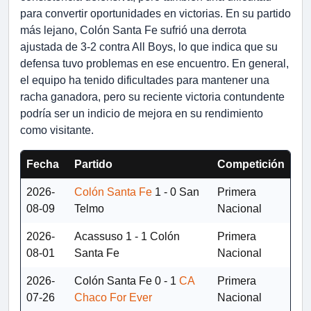
para convertir oportunidades en victorias. En su partido
más lejano, Colón Santa Fe sufrió una derrota
ajustada de 3-2 contra All Boys, lo que indica que su
defensa tuvo problemas en ese encuentro. En general,
el equipo ha tenido dificultades para mantener una
racha ganadora, pero su reciente victoria contundente
podría ser un indicio de mejora en su rendimiento
como visitante.
Fecha
Partido
Competición
2026-
Colón Santa Fe
1 - 0
San
Primera
08-09
Telmo
Nacional
2026-
Acassuso
1 - 1
Colón
Primera
08-01
Santa Fe
Nacional
2026-
Colón Santa Fe
0 - 1
CA
Primera
07-26
Chaco For Ever
Nacional