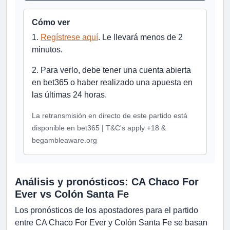
Cómo ver
1.
Regístrese aquí
. Le llevará menos de 2
minutos.
2. Para verlo, debe tener una cuenta abierta
en bet365 o haber realizado una apuesta en
las últimas 24 horas.
La retransmisión en directo de este partido está
disponible en bet365 | T&C's apply +18 &
begambleaware.org
Análisis y pronósticos: CA Chaco For
Ever vs Colón Santa Fe
Los pronósticos de los apostadores para el partido
entre CA Chaco For Ever y Colón Santa Fe se basan