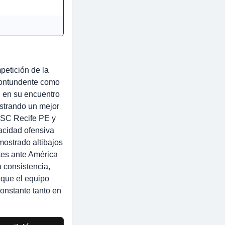
petición de la
 contundente como
, en su encuentro
ostrando un mejor
a SC Recife PE y
acidad ofensiva
mostrado altibajos
tes ante América
 consistencia,
nque el equipo
constante tanto en