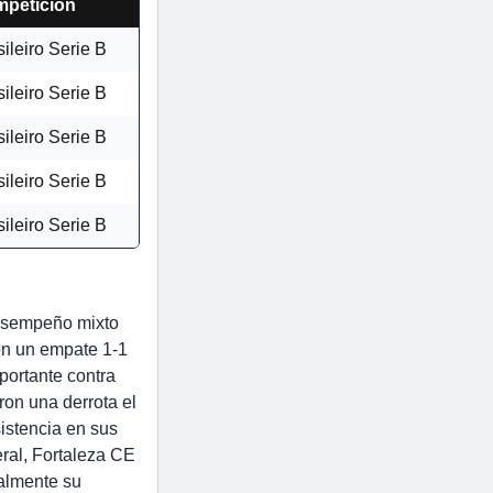
petición
ileiro Serie B
ileiro Serie B
ileiro Serie B
ileiro Serie B
ileiro Serie B
desempeño mixto
ron un empate 1-1
portante contra
ron una derrota el
sistencia en sus
eral, Fortaleza CE
ialmente su