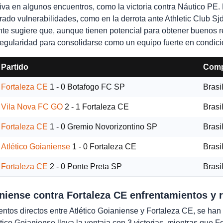
va en algunos encuentros, como la victoria contra Náutico PE.
ado vulnerabilidades, como en la derrota ante Athletic Club Sj
e sugiere que, aunque tienen potencial para obtener buenos r
egularidad para consolidarse como un equipo fuerte en condició
Partido
Comp
Fortaleza CE
1 - 0
Botafogo FC SP
Brasi
Vila Nova FC GO
2 - 1
Fortaleza CE
Brasi
Fortaleza CE
1 - 0
Gremio Novorizontino SP
Brasi
Atlético Goianiense
1 - 0
Fortaleza CE
Brasi
Fortaleza CE
2 - 0
Ponte Preta SP
Brasi
aniense contra Fortaleza CE enfrentamientos y 
entos directos entre Atlético Goianiense y Fortaleza CE, se han 
ético Goianiense lleva la ventaja con 3 victorias, mientras que 