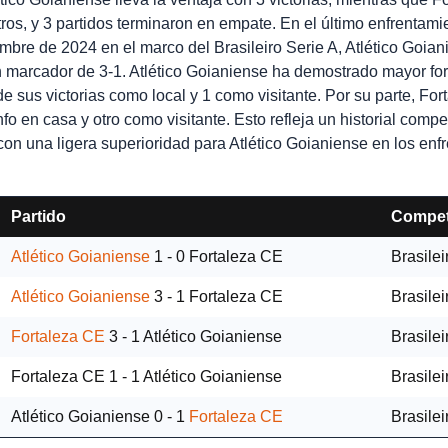
os, y 3 partidos terminaron en empate. En el último enfrentami
iembre de 2024 en el marco del Brasileiro Serie A, Atlético Goia
 marcador de 3-1. Atlético Goianiense ha demostrado mayor fo
e sus victorias como local y 1 como visitante. Por su parte, Fo
fo en casa y otro como visitante. Esto refleja un historial comp
on una ligera superioridad para Atlético Goianiense en los enf
Partido
Compet
Atlético Goianiense
1 - 0
Fortaleza CE
Brasilei
Atlético Goianiense
3 - 1
Fortaleza CE
Brasilei
Fortaleza CE
3 - 1
Atlético Goianiense
Brasilei
Fortaleza CE
1 - 1
Atlético Goianiense
Brasilei
Atlético Goianiense
0 - 1
Fortaleza CE
Brasilei