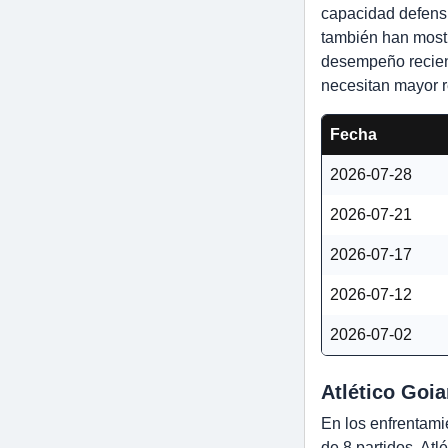
capacidad defensi
también han mostr
desempeño recient
necesitan mayor r
Fecha
2026-07-28
2026-07-21
2026-07-17
2026-07-12
2026-07-02
Atlético Goi
En los enfrentami
de 8 partidos. Atl