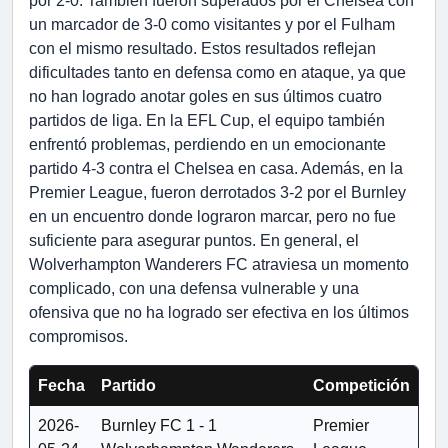
por 2-0. También fueron superados por el Chelsea con
un marcador de 3-0 como visitantes y por el Fulham
con el mismo resultado. Estos resultados reflejan
dificultades tanto en defensa como en ataque, ya que
no han logrado anotar goles en sus últimos cuatro
partidos de liga. En la EFL Cup, el equipo también
enfrentó problemas, perdiendo en un emocionante
partido 4-3 contra el Chelsea en casa. Además, en la
Premier League, fueron derrotados 3-2 por el Burnley
en un encuentro donde lograron marcar, pero no fue
suficiente para asegurar puntos. En general, el
Wolverhampton Wanderers FC atraviesa un momento
complicado, con una defensa vulnerable y una
ofensiva que no ha logrado ser efectiva en los últimos
compromisos.
Fecha
Partido
Competición
2026-
Burnley FC
1 - 1
Premier