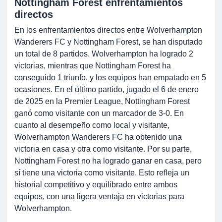
Nottingham Forest enfrentamientos
directos
En los enfrentamientos directos entre Wolverhampton
Wanderers FC y Nottingham Forest, se han disputado
un total de 8 partidos. Wolverhampton ha logrado 2
victorias, mientras que Nottingham Forest ha
conseguido 1 triunfo, y los equipos han empatado en 5
ocasiones. En el último partido, jugado el 6 de enero
de 2025 en la Premier League, Nottingham Forest
ganó como visitante con un marcador de 3-0. En
cuanto al desempeño como local y visitante,
Wolverhampton Wanderers FC ha obtenido una
victoria en casa y otra como visitante. Por su parte,
Nottingham Forest no ha logrado ganar en casa, pero
sí tiene una victoria como visitante. Esto refleja un
historial competitivo y equilibrado entre ambos
equipos, con una ligera ventaja en victorias para
Wolverhampton.