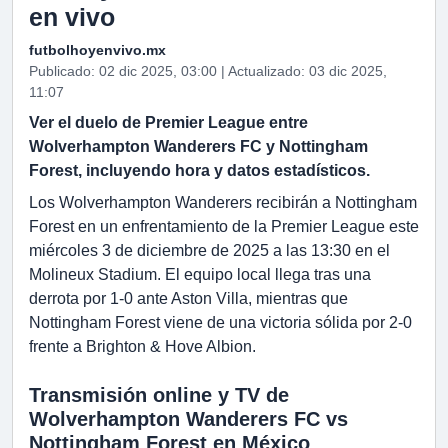
en vivo
futbolhoyenvivo.mx
Publicado: 02 dic 2025, 03:00 | Actualizado: 03 dic 2025,
11:07
Ver el duelo de Premier League entre
Wolverhampton Wanderers FC y Nottingham
Forest, incluyendo hora y datos estadísticos.
Los Wolverhampton Wanderers recibirán a Nottingham
Forest en un enfrentamiento de la Premier League este
miércoles 3 de diciembre de 2025 a las 13:30 en el
Molineux Stadium. El equipo local llega tras una
derrota por 1-0 ante Aston Villa, mientras que
Nottingham Forest viene de una victoria sólida por 2-0
frente a Brighton & Hove Albion.
Transmisión online y TV de
Wolverhampton Wanderers FC vs
Nottingham Forest en México