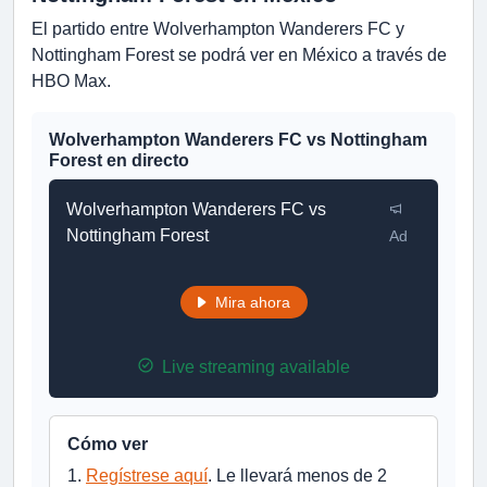
El partido entre Wolverhampton Wanderers FC y
Nottingham Forest se podrá ver en México a través de
HBO Max.
Wolverhampton Wanderers FC vs Nottingham
Forest en directo
Wolverhampton Wanderers FC vs
Nottingham Forest
Ad
Mira ahora
Live streaming available
Cómo ver
1.
Regístrese aquí
. Le llevará menos de 2