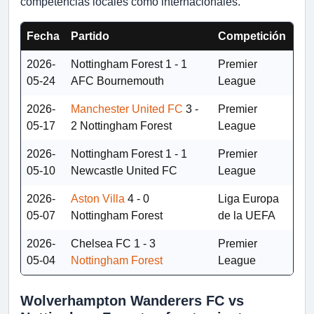
competencias locales como internacionales.
Fecha
Partido
Competición
2026-
Nottingham Forest
1 - 1
Premier
05-24
AFC Bournemouth
League
2026-
Manchester United FC
3 -
Premier
05-17
2
Nottingham Forest
League
2026-
Nottingham Forest
1 - 1
Premier
05-10
Newcastle United FC
League
2026-
Aston Villa
4 - 0
Liga Europa
05-07
Nottingham Forest
de la UEFA
2026-
Chelsea FC
1 - 3
Premier
05-04
Nottingham Forest
League
Wolverhampton Wanderers FC vs