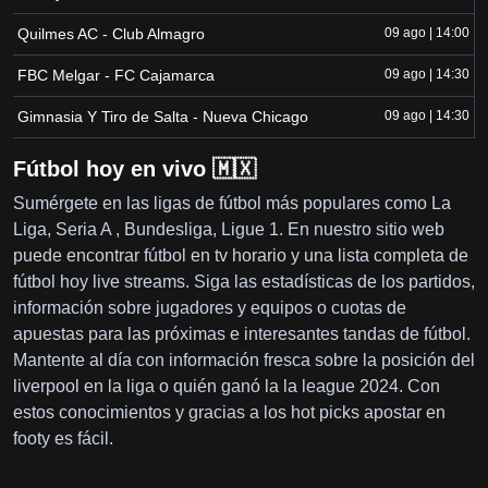
Quilmes AC - Club Almagro
09 ago | 14:00
FBC Melgar - FC Cajamarca
09 ago | 14:30
Gimnasia Y Tiro de Salta - Nueva Chicago
09 ago | 14:30
Fútbol hoy en vivo 🇲🇽
Sumérgete en las ligas de fútbol más populares como La
Liga, Seria A , Bundesliga, Ligue 1. En nuestro sitio web
puede encontrar fútbol en tv horario y una lista completa de
fútbol hoy live streams. Siga las estadísticas de los partidos,
información sobre jugadores y equipos o cuotas de
apuestas para las próximas e interesantes tandas de fútbol.
Mantente al día con información fresca sobre la posición del
liverpool en la liga o quién ganó la la league 2024. Con
estos conocimientos y gracias a los hot picks apostar en
footy es fácil.