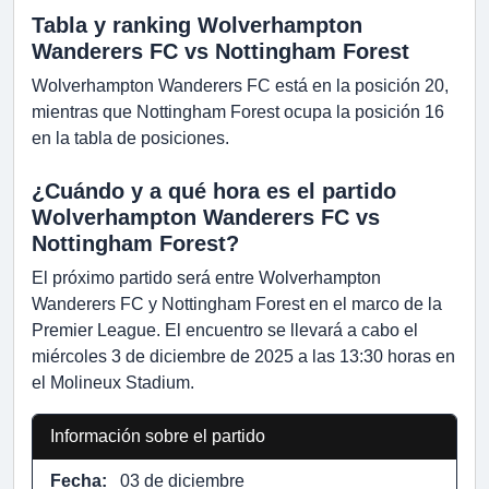
Tabla y ranking Wolverhampton
Wanderers FC vs Nottingham Forest
Wolverhampton Wanderers FC está en la posición 20,
mientras que Nottingham Forest ocupa la posición 16
en la tabla de posiciones.
¿Cuándo y a qué hora es el partido
Wolverhampton Wanderers FC vs
Nottingham Forest?
El próximo partido será entre Wolverhampton
Wanderers FC y Nottingham Forest en el marco de la
Premier League. El encuentro se llevará a cabo el
miércoles 3 de diciembre de 2025 a las 13:30 horas en
el Molineux Stadium.
Información sobre el partido
Fecha:
03 de diciembre