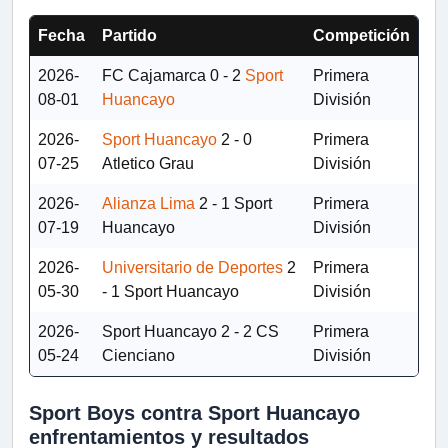
Fecha
Partido
Competición
2026-
FC Cajamarca
0 - 2
Sport
Primera
08-01
Huancayo
División
2026-
Sport Huancayo
2 - 0
Primera
07-25
Atletico Grau
División
2026-
Alianza Lima
2 - 1
Sport
Primera
07-19
Huancayo
División
2026-
Universitario de Deportes
2
Primera
05-30
- 1
Sport Huancayo
División
2026-
Sport Huancayo
2 - 2
CS
Primera
05-24
Cienciano
División
Sport Boys contra Sport Huancayo
enfrentamientos y resultados