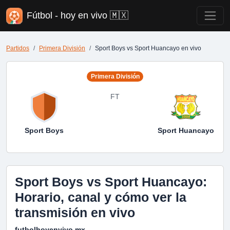
Fútbol - hoy en vivo 🇲🇽
Partidos
Primera División
Sport Boys vs Sport Huancayo en vivo
Primera División
FT
Sport Boys
Sport Huancayo
Sport Boys vs Sport Huancayo:
Horario, canal y cómo ver la
transmisión en vivo
futbolhoyenvivo.mx