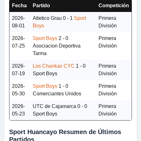
Fecha
Partido
Competición
2026-
Atletico Grau
0 - 1
Sport
Primera
08-01
Boys
División
2026-
Sport Boys
2 - 0
Primera
07-25
Asociacion Deportiva
División
Tarma
2026-
Los Chankas CYC
1 - 0
Primera
07-19
Sport Boys
División
2026-
Sport Boys
1 - 0
Primera
05-30
Comerciantes Unidos
División
2026-
UTC de Cajamarca
0 - 0
Primera
05-23
Sport Boys
División
Sport Huancayo Resumen de Últimos
Partidos