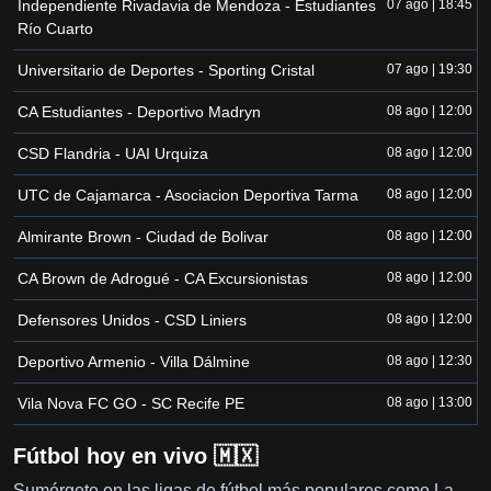
Independiente Rivadavia de Mendoza - Estudiantes
07 ago | 18:45
Río Cuarto
Universitario de Deportes - Sporting Cristal
07 ago | 19:30
CA Estudiantes - Deportivo Madryn
08 ago | 12:00
CSD Flandria - UAI Urquiza
08 ago | 12:00
UTC de Cajamarca - Asociacion Deportiva Tarma
08 ago | 12:00
Almirante Brown - Ciudad de Bolivar
08 ago | 12:00
CA Brown de Adrogué - CA Excursionistas
08 ago | 12:00
Defensores Unidos - CSD Liniers
08 ago | 12:00
Deportivo Armenio - Villa Dálmine
08 ago | 12:30
Vila Nova FC GO - SC Recife PE
08 ago | 13:00
Fútbol hoy en vivo 🇲🇽
Sumérgete en las ligas de fútbol más populares como La