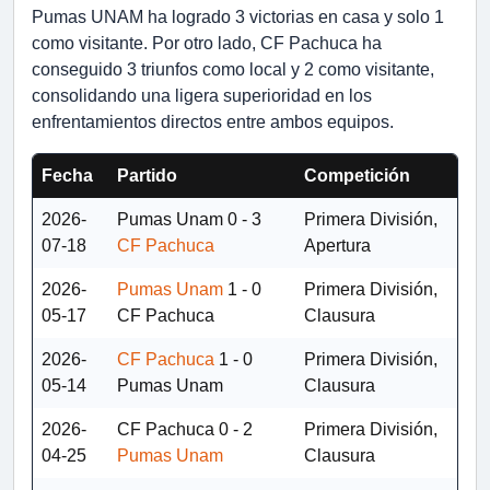
Pumas UNAM ha logrado 3 victorias en casa y solo 1
como visitante. Por otro lado, CF Pachuca ha
conseguido 3 triunfos como local y 2 como visitante,
consolidando una ligera superioridad en los
enfrentamientos directos entre ambos equipos.
Fecha
Partido
Competición
2026-
Pumas Unam
0 - 3
Primera División,
07-18
CF Pachuca
Apertura
2026-
Pumas Unam
1 - 0
Primera División,
05-17
CF Pachuca
Clausura
2026-
CF Pachuca
1 - 0
Primera División,
05-14
Pumas Unam
Clausura
2026-
CF Pachuca
0 - 2
Primera División,
04-25
Pumas Unam
Clausura