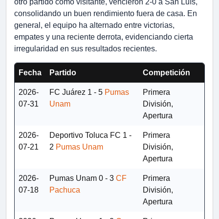
otro partido como visitante, vencieron 2-0 a San Luís,
consolidando un buen rendimiento fuera de casa. En
general, el equipo ha alternado entre victorias,
empates y una reciente derrota, evidenciando cierta
irregularidad en sus resultados recientes.
Fecha
Partido
Competición
2026-
FC Juárez
1 - 5
Pumas
Primera
07-31
Unam
División,
Apertura
2026-
Deportivo Toluca FC
1 -
Primera
07-21
2
Pumas Unam
División,
Apertura
2026-
Pumas Unam
0 - 3
CF
Primera
07-18
Pachuca
División,
Apertura