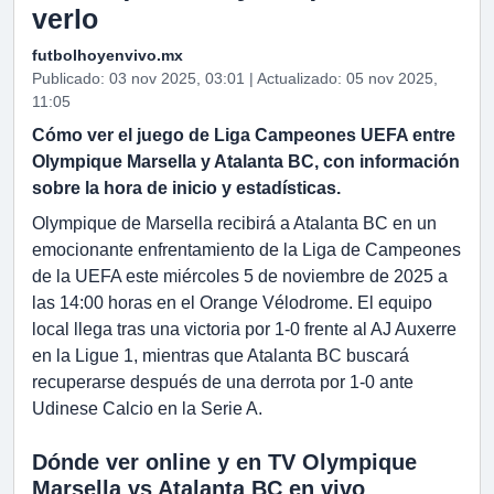
verlo
futbolhoyenvivo.mx
Publicado: 03 nov 2025, 03:01 | Actualizado: 05 nov 2025,
11:05
Cómo ver el juego de Liga Campeones UEFA entre
Olympique Marsella y Atalanta BC, con información
sobre la hora de inicio y estadísticas.
Olympique de Marsella recibirá a Atalanta BC en un
emocionante enfrentamiento de la Liga de Campeones
de la UEFA este miércoles 5 de noviembre de 2025 a
las 14:00 horas en el Orange Vélodrome. El equipo
local llega tras una victoria por 1-0 frente al AJ Auxerre
en la Ligue 1, mientras que Atalanta BC buscará
recuperarse después de una derrota por 1-0 ante
Udinese Calcio en la Serie A.
Dónde ver online y en TV Olympique
Marsella vs Atalanta BC en vivo