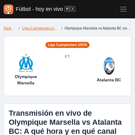
Fútbol - hoy en vivo 🇲🇽
Partidos
Liga Campeones UEFA
Olympique Marsella vs Atalanta BC en vivo
Liga Campeones UEFA
FT
Olympique
Atalanta BC
Marsella
Transmisión en vivo de
Olympique Marsella vs Atalanta
BC: A qué hora y en qué canal