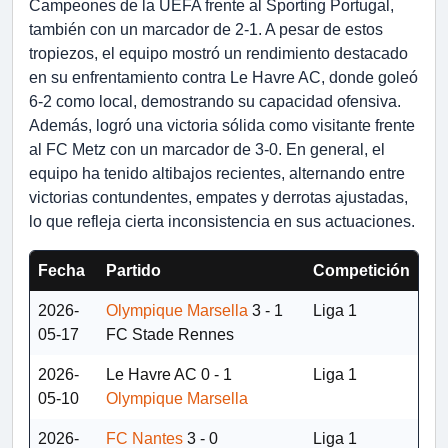
Campeones de la UEFA frente al Sporting Portugal,
también con un marcador de 2-1. A pesar de estos
tropiezos, el equipo mostró un rendimiento destacado
en su enfrentamiento contra Le Havre AC, donde goleó
6-2 como local, demostrando su capacidad ofensiva.
Además, logró una victoria sólida como visitante frente
al FC Metz con un marcador de 3-0. En general, el
equipo ha tenido altibajos recientes, alternando entre
victorias contundentes, empates y derrotas ajustadas,
lo que refleja cierta inconsistencia en sus actuaciones.
Fecha
Partido
Competición
2026-
Olympique Marsella
3 - 1
Liga 1
05-17
FC Stade Rennes
2026-
Le Havre AC
0 - 1
Liga 1
05-10
Olympique Marsella
2026-
FC Nantes
3 - 0
Liga 1