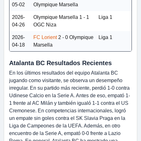
05-02
Olympique Marsella
2026-
Olympique Marsella
1 - 1
Liga 1
04-26
OGC Niza
2026-
FC Lorient
2 - 0
Olympique
Liga 1
04-18
Marsella
Atalanta BC Resultados Recientes
En los últimos resultados del equipo Atalanta BC
jugando como visitante, se observa un desempeño
irregular. En su partido más reciente, perdió 1-0 contra
Udinese Calcio en la Serie A. Antes de eso, empató 1-
1 frente al AC Milán y también igualó 1-1 contra el US
Cremonese. En competencias internacionales, logró
un empate sin goles contra el SK Slavia Praga en la
Liga de Campeones de la UEFA. Además, en otro
encuentro de la Serie A, empató 0-0 frente a Lazio
Roma. En general, Atalanta BC ha mostrado una