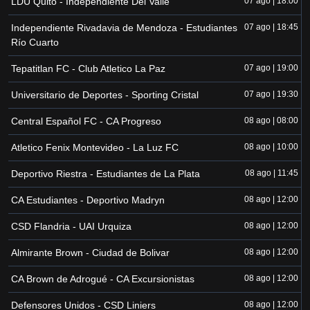
LDU Quito - Independiente Del Valle
07 ago | 18:00
Independiente Rivadavia de Mendoza - Estudiantes
07 ago | 18:45
Río Cuarto
Tepatitlan FC - Club Atletico La Paz
07 ago | 19:00
Universitario de Deportes - Sporting Cristal
07 ago | 19:30
Central Español FC - CA Progreso
08 ago | 08:00
Atletico Fenix Montevideo - La Luz FC
08 ago | 10:00
Deportivo Riestra - Estudiantes de La Plata
08 ago | 11:45
CA Estudiantes - Deportivo Madryn
08 ago | 12:00
CSD Flandria - UAI Urquiza
08 ago | 12:00
Almirante Brown - Ciudad de Bolivar
08 ago | 12:00
CA Brown de Adrogué - CA Excursionistas
08 ago | 12:00
Defensores Unidos - CSD Liniers
08 ago | 12:00