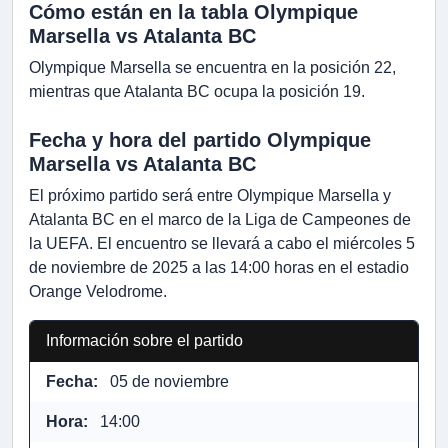
Cómo están en la tabla Olympique
Marsella vs Atalanta BC
Olympique Marsella se encuentra en la posición 22,
mientras que Atalanta BC ocupa la posición 19.
Fecha y hora del partido Olympique
Marsella vs Atalanta BC
El próximo partido será entre Olympique Marsella y
Atalanta BC en el marco de la Liga de Campeones de
la UEFA. El encuentro se llevará a cabo el miércoles 5
de noviembre de 2025 a las 14:00 horas en el estadio
Orange Velodrome.
Información sobre el partido
Fecha:
05 de noviembre
Hora:
14:00