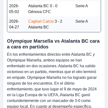
2026-
Atalanta BC
0 - 0
Serie A
05-02
Génova CFC
2026-
Cagliari Calcio
3 - 2
Serie A
04-27
Atalanta BC
Olympique Marsella vs Atalanta BC cara
a cara en partidos
En los enfrentamientos directos entre Atalanta BC y
Olympique Marsella, ambos equipos se han
enfrentado en dos ocasiones. Atalanta BC ha salido
victorioso en un partido, mientras que el otro terminó
en empate. Olympique Marsella no ha logrado ganar
ninguno de los encuentros. En el último
enfrentamiento, que tuvo lugar el 9 de mayo de 2024
en la Liga Europa de la UEFA, Atalanta BC ganó
contundentemente con un marcador de 3-0 como
equipo local. En cuanto al desempeño específico,