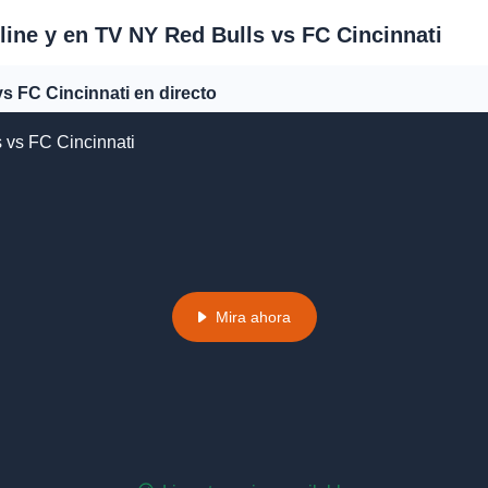
line y en TV NY Red Bulls vs FC Cincinnati
s FC Cincinnati en directo
 vs FC Cincinnati
Mira ahora