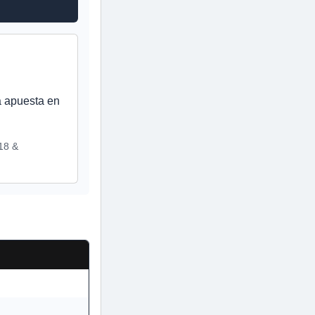
a apuesta en
+18 &