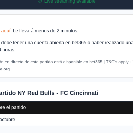
Live streaming available
 aquí
. Le llevará menos de 2 minutos.
, debe tener una cuenta abierta en bet365 o haber realizado un
4 horas.
ón en directo de este partido está disponible en bet365 | T&C's apply 
e.org
artido NY Red Bulls - FC Cincinnati
re el partido
octubre