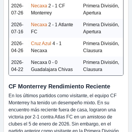
2026-
Necaxa
2 - 1
CF
Primera División,
07-26
Monterrey
Apertura
2026-
Necaxa
2 - 1
Atlante
Primera División,
07-16
FC
Apertura
2026-
Cruz Azul
4 - 1
Primera División,
04-26
Necaxa
Clausura
2026-
Necaxa
0 - 0
Primera División,
04-22
Guadalajara Chivas
Clausura
CF Monterrey Rendimiento Reciente
En los últimos partidos como visitante, el equipo CF
Monterrey ha tenido un desempeño mixto. En su
encuentro más reciente fuera de casa, lograron una
victoria por 2-1 contra Atlas FC en un amistoso de
clubes el 5 de enero de 2026. Sin embargo, en el
partido anterior como visitante en la Primera División,