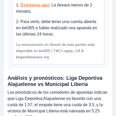
1.
Regístrese aquí
. Le llevará menos de 2
minutos.
2. Para verlo, debe tener una cuenta abierta
en bet365 o haber realizado una apuesta en
las últimas 24 horas.
La retransmisión en directo de este partido está
disponible en bet365 | T&C's apply +18 &
begambleaware.org
Análisis y pronósticos: Liga Deportiva
Alajuelense vs Municipal Liberia
Los pronósticos de los corredores de apuestas indican
que Liga Deportiva Alajuelense es favorito con una
cuota de 1.57, el empate tiene una cuota de 3.5, y la
victoria de Municipal Liberia está valorada en 5.25