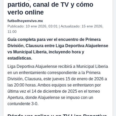
partido, canal de TV y cómo
verlo online
futbolhoyenvivo.mx
Publicado: 10 ene 2026, 03:01 | Actualizado: 15 ene 2026,
11:00
Guía completa para ver el encuentro de Primera
División, Clausura entre Liga Deportiva Alajuelense
vs Municipal Liberia, incluyendo hora y
estadísticas.
Liga Deportiva Alajuelense recibirá a Municipal Liberia
en un enfrentamiento correspondiente a la Primera
División, Clausura, este jueves 15 de enero de 2026 a
las 20:00 horas. Ambos equipos se enfrentaron por
última vez el 14 de diciembre de 2025 en el torneo
Apertura, donde Alajuelense se impuso con un
contundente 3-0.