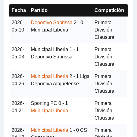
Fecha
Partido
Competición
2026-
Deportivo Saprissa
2 - 0
Primera
05-10
Municipal Liberia
División,
Clausura
2026-
Municipal Liberia
1 - 1
Primera
05-03
Deportivo Saprissa
División,
Clausura
2026-
Municipal Liberia
2 - 1
Liga
Primera
04-26
Deportiva Alajuelense
División,
Clausura
2026-
Sporting FC
0 - 1
Primera
04-21
Municipal Liberia
División,
Clausura
2026-
Municipal Liberia
1 - 0
CS
Primera