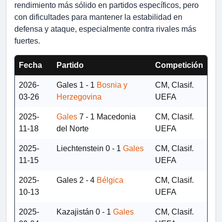
rendimiento más sólido en partidos específicos, pero
con dificultades para mantener la estabilidad en
defensa y ataque, especialmente contra rivales más
fuertes.
Fecha
Partido
Competición
2026-
Gales
1 - 1
Bosnia y
CM, Clasif.
03-26
Herzegovina
UEFA
2025-
Gales
7 - 1
Macedonia
CM, Clasif.
11-18
del Norte
UEFA
2025-
Liechtenstein
0 - 1
Gales
CM, Clasif.
11-15
UEFA
2025-
Gales
2 - 4
Bélgica
CM, Clasif.
10-13
UEFA
2025-
Kazajistán
0 - 1
Gales
CM, Clasif.