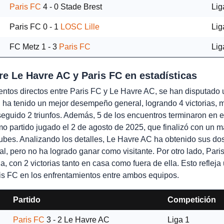
Paris FC
4 - 0
Stade Brest
Lig
Paris FC
0 - 1
LOSC Lille
Lig
FC Metz
1 - 3
Paris FC
Lig
re Le Havre AC y Paris FC en estadísticas
entos directos entre Paris FC y Le Havre AC, se han disputado u
C ha tenido un mejor desempeño general, logrando 4 victorias, 
guido 2 triunfos. Además, 5 de los encuentros terminaron en 
imo partido jugado el 2 de agosto de 2025, que finalizó con un 
ubes. Analizando los detalles, Le Havre AC ha obtenido sus dos
l, pero no ha logrado ganar como visitante. Por otro lado, Par
, con 2 victorias tanto en casa como fuera de ella. Esto refleja
ris FC en los enfrentamientos entre ambos equipos.
Partido
Competición
Paris FC
3 - 2
Le Havre AC
Liga 1