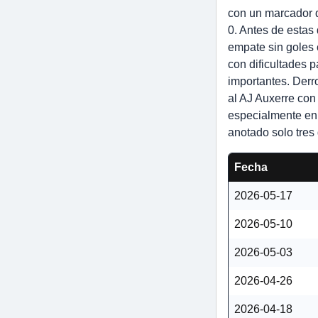
con un marcador d
0. Antes de estas
empate sin goles 
con dificultades p
importantes. Derro
al AJ Auxerre co
especialmente en 
anotado solo tres
Fecha
2026-05-17
2026-05-10
2026-05-03
2026-04-26
2026-04-18