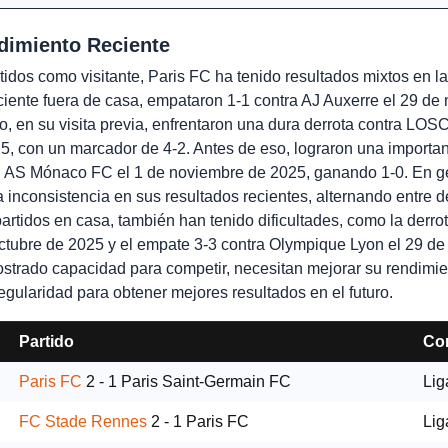
dimiento Reciente
tidos como visitante, Paris FC ha tenido resultados mixtos en la
iente fuera de casa, empataron 1-1 contra AJ Auxerre el 29 de
, en su visita previa, enfrentaron una dura derrota contra LOSC 
, con un marcador de 4-2. Antes de eso, lograron una importan
 al AS Mónaco FC el 1 de noviembre de 2025, ganando 1-0. En ge
a inconsistencia en sus resultados recientes, alternando entre d
partidos en casa, también han tenido dificultades, como la derro
ctubre de 2025 y el empate 3-3 contra Olympique Lyon el 29 de
trado capacidad para competir, necesitan mejorar su rendimie
gularidad para obtener mejores resultados en el futuro.
Partido
Co
Paris FC
2 - 1
Paris Saint-Germain FC
Lig
FC Stade Rennes
2 - 1
Paris FC
Lig