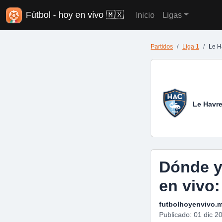
Fútbol - hoy en vivo 🇲🇽
Inicio
Ligas
Partidos
Liga 1
Le H
Le Havr
Dónde y
en vivo:
futbolhoyenvivo.
Publicado: 01 dic 2