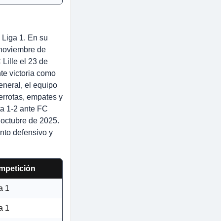
 Liga 1. En su
 noviembre de
Lille el 23 de
te victoria como
neral, el equipo
errotas, empates y
ta 1-2 ante FC
 octubre de 2025.
nto defensivo y
mpetición
a 1
a 1