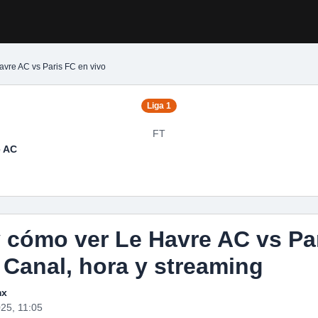
avre AC vs Paris FC en vivo
Liga 1
FT
e AC
 cómo ver Le Havre AC vs Pa
 Canal, hora y streaming
mx
025, 11:05