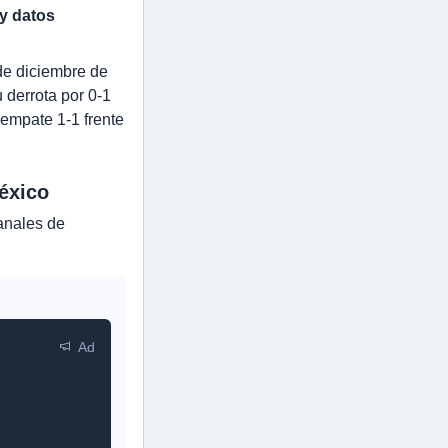
 y datos
de diciembre de
 derrota por 0-1
 empate 1-1 frente
éxico
canales de
Ad