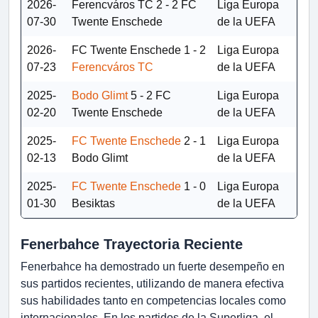
2026-
Ferencváros TC
2 - 2
FC
Liga Europa
07-30
Twente Enschede
de la UEFA
2026-
FC Twente Enschede
1 - 2
Liga Europa
07-23
Ferencváros TC
de la UEFA
2025-
Bodo Glimt
5 - 2
FC
Liga Europa
02-20
Twente Enschede
de la UEFA
2025-
FC Twente Enschede
2 - 1
Liga Europa
02-13
Bodo Glimt
de la UEFA
2025-
FC Twente Enschede
1 - 0
Liga Europa
01-30
Besiktas
de la UEFA
Fenerbahce Trayectoria Reciente
Fenerbahce ha demostrado un fuerte desempeño en
sus partidos recientes, utilizando de manera efectiva
sus habilidades tanto en competencias locales como
internacionales. En los partidos de la Superliga, el