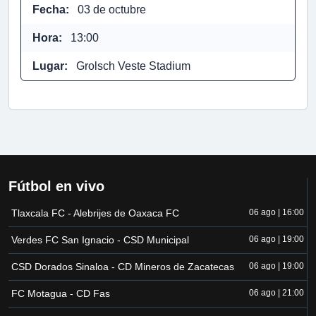
Fecha:
03 de octubre
Hora:
13:00
Lugar:
Grolsch Veste Stadium
Fútbol en vivo
Tlaxcala FC - Alebrijes de Oaxaca FC
06 ago | 16:00
Verdes FC San Ignacio - CSD Municipal
06 ago | 19:00
CSD Dorados Sinaloa - CD Mineros de Zacatecas
06 ago | 19:00
FC Motagua - CD Fas
06 ago | 21:00