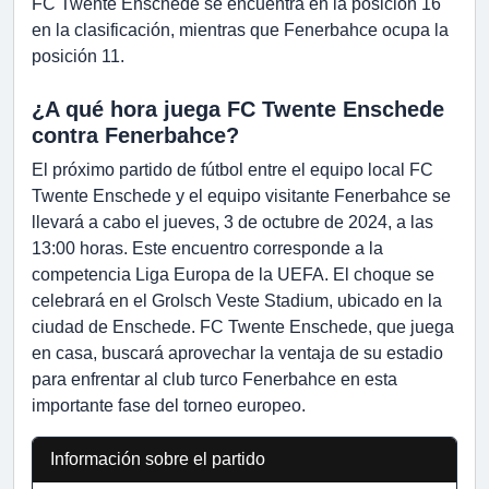
FC Twente Enschede se encuentra en la posición 16
en la clasificación, mientras que Fenerbahce ocupa la
posición 11.
¿A qué hora juega FC Twente Enschede
contra Fenerbahce?
El próximo partido de fútbol entre el equipo local FC
Twente Enschede y el equipo visitante Fenerbahce se
llevará a cabo el jueves, 3 de octubre de 2024, a las
13:00 horas. Este encuentro corresponde a la
competencia Liga Europa de la UEFA. El choque se
celebrará en el Grolsch Veste Stadium, ubicado en la
ciudad de Enschede. FC Twente Enschede, que juega
en casa, buscará aprovechar la ventaja de su estadio
para enfrentar al club turco Fenerbahce en esta
importante fase del torneo europeo.
Información sobre el partido