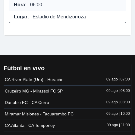
Hora:
06:00
Lugar:
Estadio de Mendizorroza
Fútbol en vivo
CA River Plate (Uru) - Huracán
09 ago | 07:00
Cruzeiro MG - Mirassol FC SP
09 ago | 08:00
Danubio FC - CA Cerro
09 ago | 08:00
Miramar Misiones - Tacuarembo FC
09 ago | 10:00
CA Atlanta - CA Temperley
09 ago | 11:00