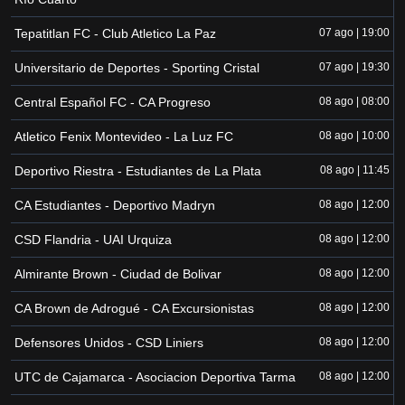
Tepatitlan FC - Club Atletico La Paz
07 ago | 19:00
Universitario de Deportes - Sporting Cristal
07 ago | 19:30
Central Español FC - CA Progreso
08 ago | 08:00
Atletico Fenix Montevideo - La Luz FC
08 ago | 10:00
Deportivo Riestra - Estudiantes de La Plata
08 ago | 11:45
CA Estudiantes - Deportivo Madryn
08 ago | 12:00
CSD Flandria - UAI Urquiza
08 ago | 12:00
Almirante Brown - Ciudad de Bolivar
08 ago | 12:00
CA Brown de Adrogué - CA Excursionistas
08 ago | 12:00
Defensores Unidos - CSD Liniers
08 ago | 12:00
UTC de Cajamarca - Asociacion Deportiva Tarma
08 ago | 12:00