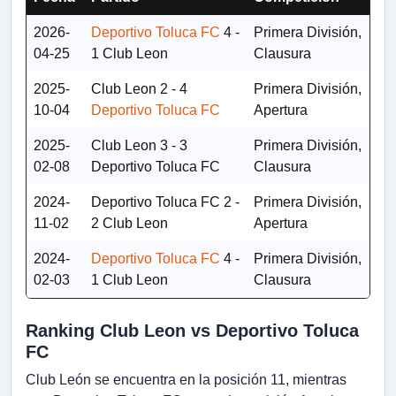
2026-
Deportivo Toluca FC
4 -
Primera División,
04-25
1
Club Leon
Clausura
2025-
Club Leon
2 - 4
Primera División,
10-04
Deportivo Toluca FC
Apertura
2025-
Club Leon
3 - 3
Primera División,
02-08
Deportivo Toluca FC
Clausura
2024-
Deportivo Toluca FC
2 -
Primera División,
11-02
2
Club Leon
Apertura
2024-
Deportivo Toluca FC
4 -
Primera División,
02-03
1
Club Leon
Clausura
Ranking Club Leon vs Deportivo Toluca
FC
Club León se encuentra en la posición 11, mientras