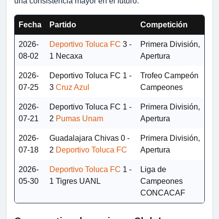
una consistencia mayor en el futuro.
Fecha
Partido
Competición
2026-
Deportivo Toluca FC
3 -
Primera División,
08-02
1
Necaxa
Apertura
2026-
Deportivo Toluca FC
1 -
Trofeo Campeón
07-25
3
Cruz Azul
Campeones
2026-
Deportivo Toluca FC
1 -
Primera División,
07-21
2
Pumas Unam
Apertura
2026-
Guadalajara Chivas
0 -
Primera División,
07-18
2
Deportivo Toluca FC
Apertura
2026-
Deportivo Toluca FC
1 -
Liga de
05-30
1
Tigres UANL
Campeones
CONCACAF