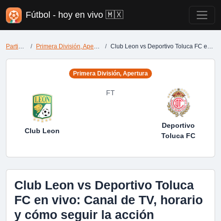
Fútbol - hoy en vivo 🇲🇽
Partidos
Primera División, Apertura
Club Leon vs Deportivo Toluca FC en vivo
Primera División, Apertura
FT
Deportivo
Club Leon
Toluca FC
Club Leon vs Deportivo Toluca
FC en vivo: Canal de TV, horario
y cómo seguir la acción