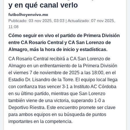
y en qué canal verlo
futbolhoyenvivo.mx
Publicado: 03 nov 2025, 03:03 | Actualizado: 07 nov 2025,
11:08
Cómo seguir en vivo el partido de Primera División
entre CA Rosario Central y CA San Lorenzo de
Almagro, más la hora de inicio y estadísticas.
CA Rosario Central recibirá a CA San Lorenzo de
Almagro en un enfrentamiento de la Primera División
el viernes 7 de noviembre de 2025 a las 18:00, en el
Estadio Dr. Lisandro de la Torre. El equipo local llega
con confianza tras vencer 3-1 a Instituto AC Córdoba
en su último partido, mientras que San Lorenzo
también viene de una victoria, superando 1-0 a
Deportivo Riestra. Este encuentro promete ser clave
para ambos equipos en su búsqueda de puntos
importantes en la competencia.