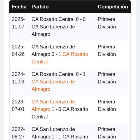
Fecha
Partido
Competición
2025-
CA Rosario Central
0 - 0
Primera
11-07
CA San Lorenzo de
División
Almagro
2025-
CA San Lorenzo de
Primera
04-26
Almagro
0 - 1
CA Rosario
División
Central
2024-
CA Rosario Central
0 - 1
Primera
11-09
CA San Lorenzo de
División
Almagro
2023-
CA San Lorenzo de
Primera
07-01
Almagro
1 - 0
CA Rosario
División
Central
2022-
CA San Lorenzo de
Primera
08-27
Almagro
1 - 1
CA Rosario
División