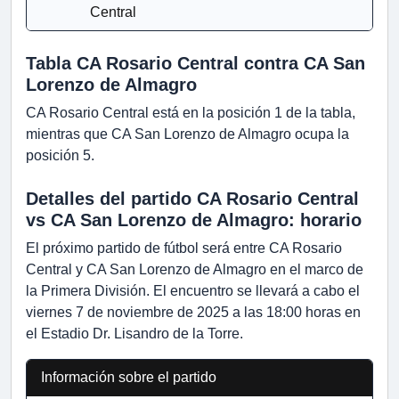
Central
Tabla CA Rosario Central contra CA San
Lorenzo de Almagro
CA Rosario Central está en la posición 1 de la tabla,
mientras que CA San Lorenzo de Almagro ocupa la
posición 5.
Detalles del partido CA Rosario Central
vs CA San Lorenzo de Almagro: horario
El próximo partido de fútbol será entre CA Rosario
Central y CA San Lorenzo de Almagro en el marco de
la Primera División. El encuentro se llevará a cabo el
viernes 7 de noviembre de 2025 a las 18:00 horas en
el Estadio Dr. Lisandro de la Torre.
Información sobre el partido