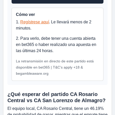
Cómo ver
1.
Regístrese aquí
. Le llevará menos de 2
minutos.
2. Para verlo, debe tener una cuenta abierta
en bet365 o haber realizado una apuesta en
las últimas 24 horas.
La retransmisión en directo de este partido está
disponible en bet365 | T&C's apply +18 &
begambleaware.org
¿Qué esperar del partido CA Rosario
Central vs CA San Lorenzo de Almagro?
El equipo local, CA Rosario Central, tiene un 46.19%
de probabilidad de ganar, mientras que el empate tiene