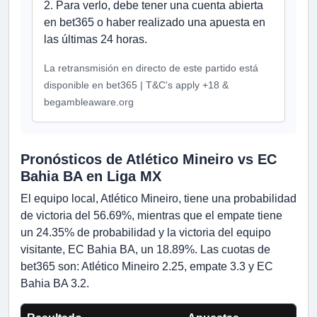
2. Para verlo, debe tener una cuenta abierta
en bet365 o haber realizado una apuesta en
las últimas 24 horas.
La retransmisión en directo de este partido está
disponible en bet365 | T&C's apply +18 &
begambleaware.org
Pronósticos de Atlético Mineiro vs EC
Bahia BA en Liga MX
El equipo local, Atlético Mineiro, tiene una probabilidad
de victoria del 56.69%, mientras que el empate tiene
un 24.35% de probabilidad y la victoria del equipo
visitante, EC Bahia BA, un 18.89%. Las cuotas de
bet365 son: Atlético Mineiro 2.25, empate 3.3 y EC
Bahia BA 3.2.