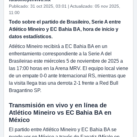
Publicado: 31 oct 2025, 03:01 | Actualizado: 05 nov 2025,
11:00
Todo sobre el partido de Brasileiro, Serie A entre
Atlético Mineiro y EC Bahia BA, hora de inicio y
datos estadísticos.
Atlético Mineiro recibirá a EC Bahia BA en un
enfrentamiento correspondiente a la Serie A del
Brasileirao este miércoles 5 de noviembre de 2025 a
las 17:00 horas en la Arena MRV. El equipo local viene
de un empate 0-0 ante Internacional RS, mientras que
la visita llega tras una derrota 2-1 frente a Red Bull
Bragantino SP.
Transmisión en vivo y en línea de
Atlético Mineiro vs EC Bahia BA en
México
El partido entre Atlético Mineiro y EC Bahia BA se
puede ver en México a través de Fanatiz (Míralo en