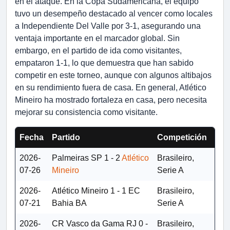
en el ataque. En la Copa Sudamericana, el equipo
tuvo un desempeño destacado al vencer como locales
a Independiente Del Valle por 3-1, asegurando una
ventaja importante en el marcador global. Sin
embargo, en el partido de ida como visitantes,
empataron 1-1, lo que demuestra que han sabido
competir en este torneo, aunque con algunos altibajos
en su rendimiento fuera de casa. En general, Atlético
Mineiro ha mostrado fortaleza en casa, pero necesita
mejorar su consistencia como visitante.
Fecha
Partido
Competición
2026-
Palmeiras SP
1 - 2
Atlético
Brasileiro,
07-26
Mineiro
Serie A
2026-
Atlético Mineiro
1 - 1
EC
Brasileiro,
07-21
Bahia BA
Serie A
2026-
CR Vasco da Gama RJ
0 -
Brasileiro,