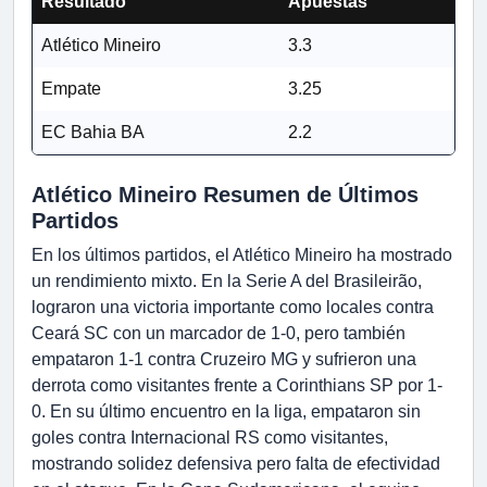
Resultado
Apuestas
Atlético Mineiro
3.3
Empate
3.25
EC Bahia BA
2.2
Atlético Mineiro Resumen de Últimos
Partidos
En los últimos partidos, el Atlético Mineiro ha mostrado
un rendimiento mixto. En la Serie A del Brasileirão,
lograron una victoria importante como locales contra
Ceará SC con un marcador de 1-0, pero también
empataron 1-1 contra Cruzeiro MG y sufrieron una
derrota como visitantes frente a Corinthians SP por 1-
0. En su último encuentro en la liga, empataron sin
goles contra Internacional RS como visitantes,
mostrando solidez defensiva pero falta de efectividad