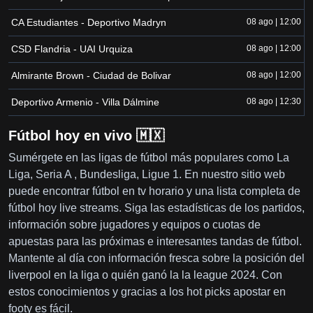
CA Estudiantes - Deportivo Madryn
08 ago | 12:00
CSD Flandria - UAI Urquiza
08 ago | 12:00
Almirante Brown - Ciudad de Bolivar
08 ago | 12:00
Deportivo Armenio - Villa Dálmine
08 ago | 12:30
Fútbol hoy en vivo 🇲🇽
Sumérgete en las ligas de fútbol más populares como La
Liga, Seria A , Bundesliga, Ligue 1. En nuestro sitio web
puede encontrar fútbol en tv horario y una lista completa de
fútbol hoy live streams. Siga las estadísticas de los partidos,
información sobre jugadores y equipos o cuotas de
apuestas para las próximas e interesantes tandas de fútbol.
Mantente al día con información fresca sobre la posición del
liverpool en la liga o quién ganó la la league 2024. Con
estos conocimientos y gracias a los hot picks apostar en
footy es fácil.