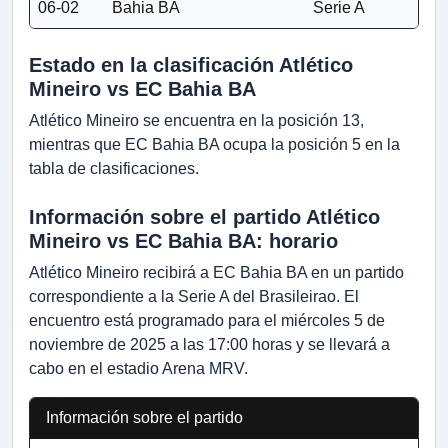
06-02
Bahia BA
Serie A
Estado en la clasificación Atlético
Mineiro vs EC Bahia BA
Atlético Mineiro se encuentra en la posición 13,
mientras que EC Bahia BA ocupa la posición 5 en la
tabla de clasificaciones.
Información sobre el partido Atlético
Mineiro vs EC Bahia BA: horario
Atlético Mineiro recibirá a EC Bahia BA en un partido
correspondiente a la Serie A del Brasileirao. El
encuentro está programado para el miércoles 5 de
noviembre de 2025 a las 17:00 horas y se llevará a
cabo en el estadio Arena MRV.
Información sobre el partido