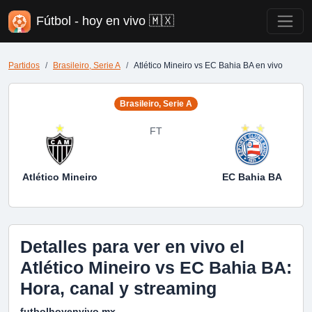
Fútbol - hoy en vivo 🇲🇽
Partidos
Brasileiro, Serie A
Atlético Mineiro vs EC Bahia BA en vivo
Brasileiro, Serie A
FT
Atlético Mineiro
EC Bahia BA
Detalles para ver en vivo el
Atlético Mineiro vs EC Bahia BA:
Hora, canal y streaming
futbolhoyenvivo.mx