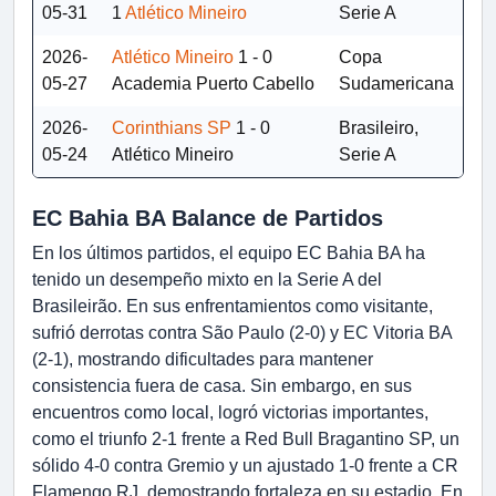
05-31
1
Atlético Mineiro
Serie A
2026-
Atlético Mineiro
1 - 0
Copa
05-27
Academia Puerto Cabello
Sudamericana
2026-
Corinthians SP
1 - 0
Brasileiro,
05-24
Atlético Mineiro
Serie A
EC Bahia BA Balance de Partidos
En los últimos partidos, el equipo EC Bahia BA ha
tenido un desempeño mixto en la Serie A del
Brasileirão. En sus enfrentamientos como visitante,
sufrió derrotas contra São Paulo (2-0) y EC Vitoria BA
(2-1), mostrando dificultades para mantener
consistencia fuera de casa. Sin embargo, en sus
encuentros como local, logró victorias importantes,
como el triunfo 2-1 frente a Red Bull Bragantino SP, un
sólido 4-0 contra Gremio y un ajustado 1-0 frente a CR
Flamengo RJ, demostrando fortaleza en su estadio. En