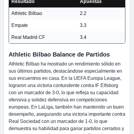
Resultado
Apuestas
Athletic Bilbao
2.2
Empate
3.3
Real Madrid CF
3.4
Athletic Bilbao Balance de Partidos
Athletic Bilbao ha mostrado un rendimiento sólido en
sus últimos partidos, destacándose especialmente en
sus encuentros en casa. En la UEFA Europa League,
lograron una victoria contundente contra IF Elfsborg
con un marcador de 3-0, lo que refleja su capacidad
ofensiva y solidez defensiva en competiciones
europeas. En LaLiga, también han mantenido un buen
desempeño, asegurando una victoria importante contra
Real Sociedad con un marcador de 1-0, lo que
demuestra su habilidad para ganar partidos cerrados y