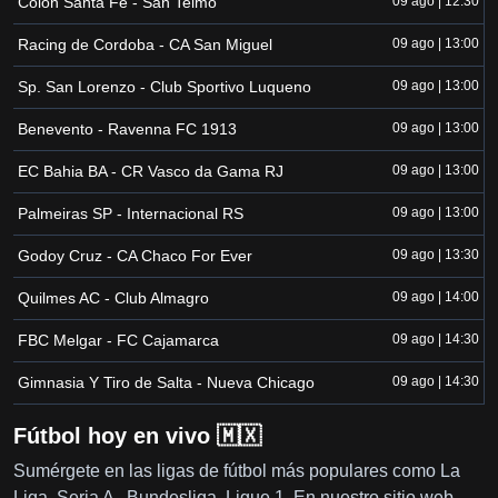
Colón Santa Fe - San Telmo
09 ago | 12:30
Racing de Cordoba - CA San Miguel
09 ago | 13:00
Sp. San Lorenzo - Club Sportivo Luqueno
09 ago | 13:00
Benevento - Ravenna FC 1913
09 ago | 13:00
EC Bahia BA - CR Vasco da Gama RJ
09 ago | 13:00
Palmeiras SP - Internacional RS
09 ago | 13:00
Godoy Cruz - CA Chaco For Ever
09 ago | 13:30
Quilmes AC - Club Almagro
09 ago | 14:00
FBC Melgar - FC Cajamarca
09 ago | 14:30
Gimnasia Y Tiro de Salta - Nueva Chicago
09 ago | 14:30
Fútbol hoy en vivo 🇲🇽
Sumérgete en las ligas de fútbol más populares como La
Liga, Seria A , Bundesliga, Ligue 1. En nuestro sitio web