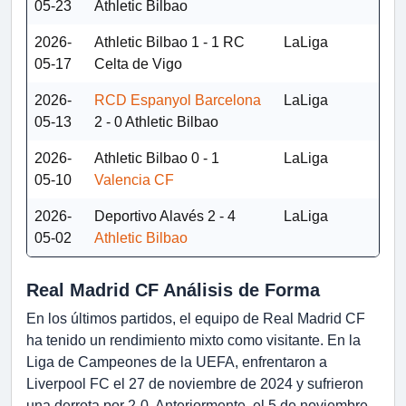
05-23
Athletic Bilbao
2026-
Athletic Bilbao
1 - 1
RC
LaLiga
05-17
Celta de Vigo
2026-
RCD Espanyol Barcelona
LaLiga
05-13
2 - 0
Athletic Bilbao
2026-
Athletic Bilbao
0 - 1
LaLiga
05-10
Valencia CF
2026-
Deportivo Alavés
2 - 4
LaLiga
05-02
Athletic Bilbao
Real Madrid CF Análisis de Forma
En los últimos partidos, el equipo de Real Madrid CF
ha tenido un rendimiento mixto como visitante. En la
Liga de Campeones de la UEFA, enfrentaron a
Liverpool FC el 27 de noviembre de 2024 y sufrieron
una derrota por 2-0. Anteriormente, el 5 de noviembre,