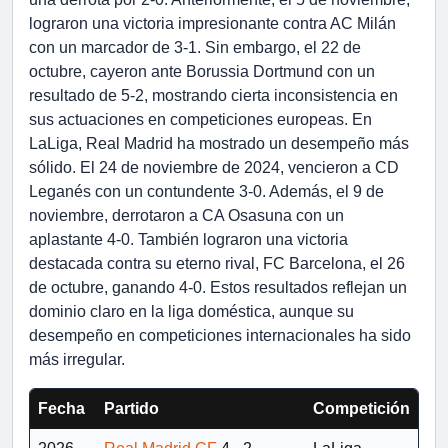
lograron una victoria impresionante contra AC Milán
con un marcador de 3-1. Sin embargo, el 22 de
octubre, cayeron ante Borussia Dortmund con un
resultado de 5-2, mostrando cierta inconsistencia en
sus actuaciones en competiciones europeas. En
LaLiga, Real Madrid ha mostrado un desempeño más
sólido. El 24 de noviembre de 2024, vencieron a CD
Leganés con un contundente 3-0. Además, el 9 de
noviembre, derrotaron a CA Osasuna con un
aplastante 4-0. También lograron una victoria
destacada contra su eterno rival, FC Barcelona, el 26
de octubre, ganando 4-0. Estos resultados reflejan un
dominio claro en la liga doméstica, aunque su
desempeño en competiciones internacionales ha sido
más irregular.
Fecha
Partido
Competición