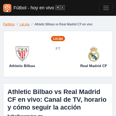
Fútbol - hoy en vivo 🇲🇽
Partidos
LaLiga
Athletic Bilbao vs Real Madrid CF en vivo
LaLiga
FT
Athletic Bilbao
Real Madrid CF
Athletic Bilbao vs Real Madrid
CF en vivo: Canal de TV, horario
y cómo seguir la acción
futbolhoyenvivo.mx