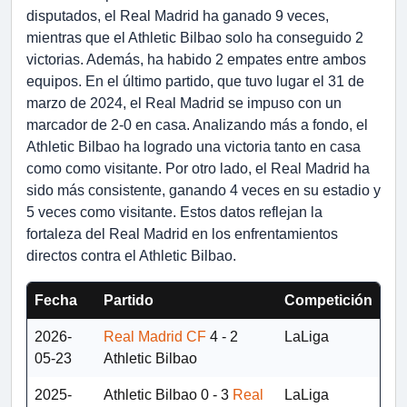
disputados, el Real Madrid ha ganado 9 veces,
mientras que el Athletic Bilbao solo ha conseguido 2
victorias. Además, ha habido 2 empates entre ambos
equipos. En el último partido, que tuvo lugar el 31 de
marzo de 2024, el Real Madrid se impuso con un
marcador de 2-0 en casa. Analizando más a fondo, el
Athletic Bilbao ha logrado una victoria tanto en casa
como como visitante. Por otro lado, el Real Madrid ha
sido más consistente, ganando 4 veces en su estadio y
5 veces como visitante. Estos datos reflejan la
fortaleza del Real Madrid en los enfrentamientos
directos contra el Athletic Bilbao.
Fecha
Partido
Competición
2026-
Real Madrid CF
4 - 2
LaLiga
05-23
Athletic Bilbao
2025-
Athletic Bilbao
0 - 3
Real
LaLiga