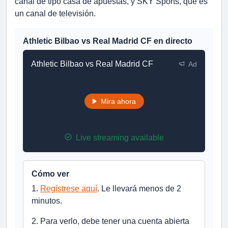
canal de tipo casa de apuestas, y SKY Sports, que es
un canal de televisión.
Athletic Bilbao vs Real Madrid CF en directo
Athletic Bilbao vs Real Madrid CF
Ad
Mira ahora
Live streaming available
Cómo ver
1.
Regístrese aquí
. Le llevará menos de 2
minutos.
2. Para verlo, debe tener una cuenta abierta