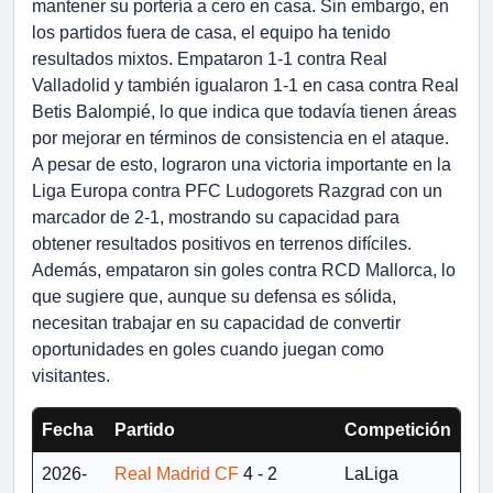
mantener su portería a cero en casa. Sin embargo, en
los partidos fuera de casa, el equipo ha tenido
resultados mixtos. Empataron 1-1 contra Real
Valladolid y también igualaron 1-1 en casa contra Real
Betis Balompié, lo que indica que todavía tienen áreas
por mejorar en términos de consistencia en el ataque.
A pesar de esto, lograron una victoria importante en la
Liga Europa contra PFC Ludogorets Razgrad con un
marcador de 2-1, mostrando su capacidad para
obtener resultados positivos en terrenos difíciles.
Además, empataron sin goles contra RCD Mallorca, lo
que sugiere que, aunque su defensa es sólida,
necesitan trabajar en su capacidad de convertir
oportunidades en goles cuando juegan como
visitantes.
Fecha
Partido
Competición
2026-
Real Madrid CF
4 - 2
LaLiga