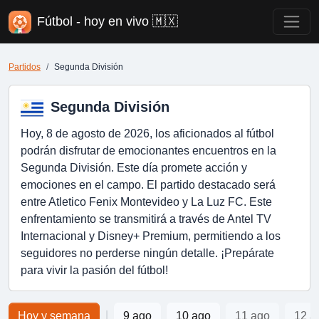
Fútbol - hoy en vivo 🇲🇽
Partidos
Segunda División
Segunda División
Hoy, 8 de agosto de 2026, los aficionados al fútbol
podrán disfrutar de emocionantes encuentros en la
Segunda División. Este día promete acción y
emociones en el campo. El partido destacado será
entre Atletico Fenix Montevideo y La Luz FC. Este
enfrentamiento se transmitirá a través de Antel TV
Internacional y Disney+ Premium, permitiendo a los
seguidores no perderse ningún detalle. ¡Prepárate
para vivir la pasión del fútbol!
|
Hoy y semana
9 ago
10 ago
11 ago
12 a